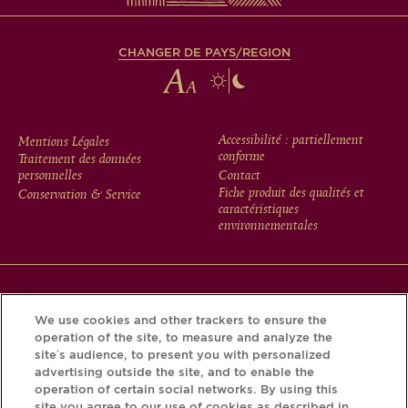
CHANGER DE PAYS/REGION
FOOTER
Accessibilité : partiellement
Mentions Légales
conforme
Traitement des données
MENU
personnelles
Contact
Fiche produit des qualités et
Conservation & Service
caractéristiques
environnementales
Téléchargez l’application Krug et découvrez l’histoire de
We use cookies and other trackers to ensure the
votre bouteille grâce au Krug iD.
operation of the site, to measure and analyze the
site’s audience, to present you with personalized
advertising outside the site, and to enable the
operation of certain social networks. By using this
site you agree to our use of cookies as described in