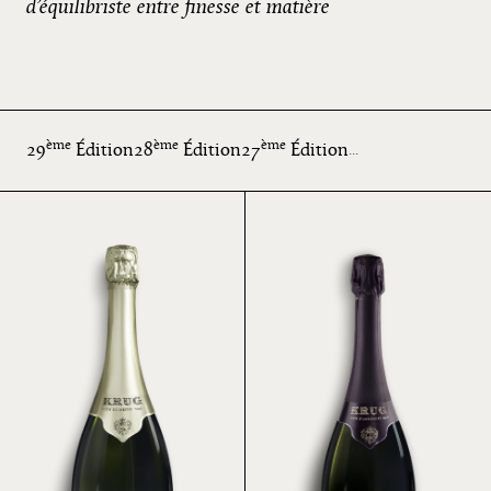
d’équilibriste entre finesse et matière
ème
ème
ème
29
Édition
28
Édition
27
Édition