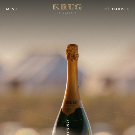
CHAMPAGNE
Aller
au
MENU
OÙ TROUVER
KRUG
contenu
principal