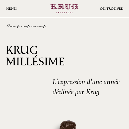
Aller
au
MENU
OÙ TROUVER
contenu
principal
Dans nos caves
KRUG
1996
MILLÉSIME
L'expression d'une année
déclinée par Krug