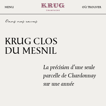
Aller
au
MENU
OÙ TROUVER
contenu
principal
Dans nos caves
KRUG CLOS
2006
DU MESNIL
La précision d'une seule
parcelle de Chardonnay
sur une année