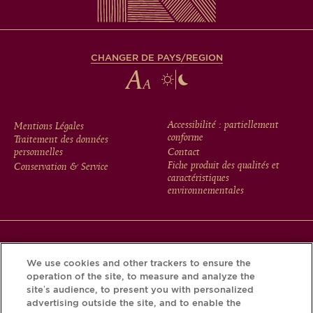
CHANGER DE PAYS/REGION
FOOTER
Accessibilité : partiellement
Mentions Légales
conforme
Traitement des données
MENU
personnelles
Contact
Fiche produit des qualités et
Conservation & Service
caractéristiques
environnementales
Téléchargez l’application Krug et découvrez l’histoire de
We use cookies and other trackers to ensure the
votre bouteille grâce au Krug iD.
operation of the site, to measure and analyze the
site’s audience, to present you with personalized
advertising outside the site, and to enable the