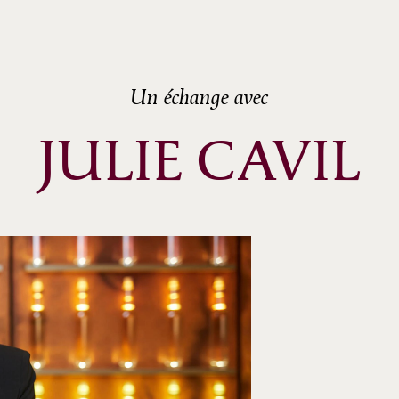
ème
ème
ème
ème
Un échange avec
ème
JULIE CAVIL
ème