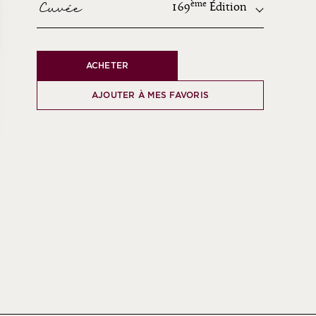
Cuvée
ème
169
Édition
ème
ACHETER
ème
ème
AJOUTER À MES FAVORIS
ème
ème
ème
ème
ème
ème
ème
ème
ème
ème