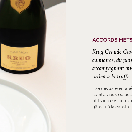
ACCORDS METS
Krug Grande Cuvé
culinaires, du plu
accompagnant aus
turbot à la truffe.
Il se déguste en ap
comté vieux ou acco
plats indiens ou ma
gâteau à la carotte