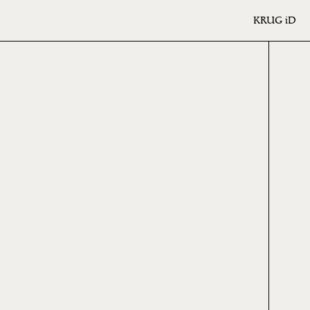
KRUG
iD
ME
ION