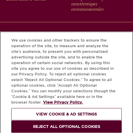
caractéristiques
environnementales
Téléchargez l’application Krug et découvrez l’histoire de
We use cookies and other trackers to ensure the
votre bouteille grâce au Krug iD.
operation of the site, to measure and analyze the
site’s audience, to present you with personalized
advertising outside the site, and to enable the
operation of certain social networks. By using this
site you agree to our use of cookies as described in
our Privacy Policy. To reject all optional cookies
select “Reject All Optional Cookies.” To agree to all
optional cookies, click “Accept All Optional
Cookies.” You can modify your selections though the
“Cookie & Ad Settings” available here or in the
browser footer.
View Privacy Policy.
L'ABUS D'ALCOOL EST DANGEREUX
POUR LA SANTÉ, À CONSOMMER AVEC
VIEW COOKIE & AD SETTINGS
MODÉRATION.
REJECT ALL OPTIONAL COOKIES
© Krug 2026