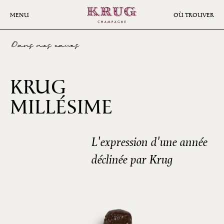
Aller
au
MENU
OÙ TROUVER
contenu
principal
Dans nos caves
KRUG
2003
MILLÉSIME
L'expression d'une année
déclinée par Krug