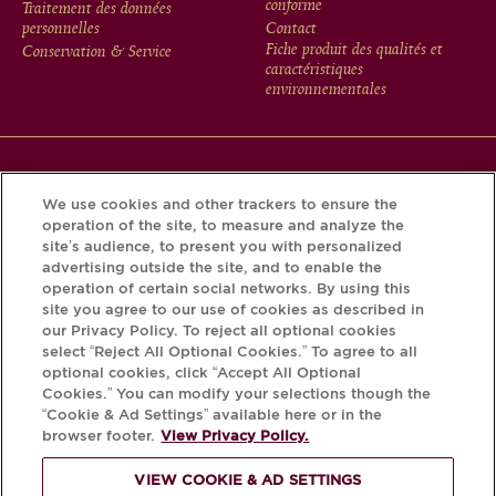
conforme
Traitement des données
MENU
personnelles
Contact
Fiche produit des qualités et
Conservation & Service
caractéristiques
environnementales
Téléchargez l’application Krug et découvrez l’histoire de
We use cookies and other trackers to ensure the
votre bouteille grâce au Krug iD.
operation of the site, to measure and analyze the
site’s audience, to present you with personalized
advertising outside the site, and to enable the
operation of certain social networks. By using this
site you agree to our use of cookies as described in
our Privacy Policy. To reject all optional cookies
select “Reject All Optional Cookies.” To agree to all
optional cookies, click “Accept All Optional
Cookies.” You can modify your selections though the
“Cookie & Ad Settings” available here or in the
L'ABUS D'ALCOOL EST DANGEREUX
browser footer.
View Privacy Policy.
POUR LA SANTÉ, À CONSOMMER AVEC
VIEW COOKIE & AD SETTINGS