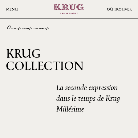
Aller
au
MENU
OÙ TROUVER
contenu
principal
Dans nos caves
KRUG
COLLECTION
1988
La seconde expression
dans le temps de Krug
Millésime