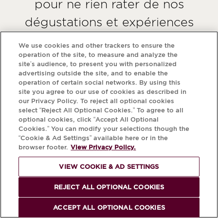
pour ne rien rater de nos
dégustations et expériences
culinaires exclusives dans les
We use cookies and other trackers to ensure the
Ambassades Krug du monde
operation of the site, to measure and analyze the
site’s audience, to present you with personalized
entier, et pour découvrir notre
advertising outside the site, and to enable the
operation of certain social networks. By using this
prochain livre de recettes
Les
site you agree to our use of cookies as described in
our Privacy Policy. To reject all optional cookies
.
carottes sont cuites
select “Reject All Optional Cookies.” To agree to all
optional cookies, click “Accept All Optional
Cookies.” You can modify your selections though the
“Cookie & Ad Settings” available here or in the
browser footer.
View Privacy Policy.
INSCRIPTION
VIEW COOKIE & AD SETTINGS
REJECT ALL OPTIONAL COOKIES
ACCEPT ALL OPTIONAL COOKIES
*Krug en cuisine