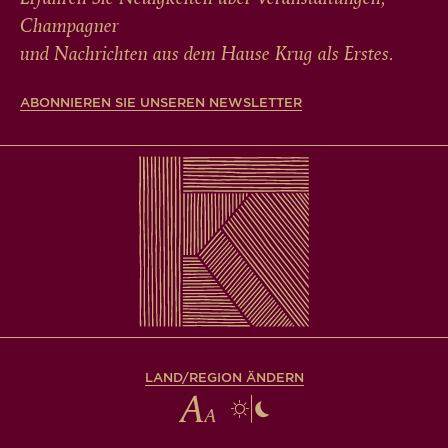
Champagner
und Nachrichten aus dem Hause Krug als Erstes.
ABONNIEREN SIE UNSEREN NEWSLETTER
LAND/REGION ÄNDERN