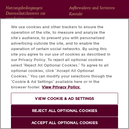
FOOTER
Nutzungsbedingungen
Aufbewahren und Servieren
Datenschutzhinweis zur
Kontakt
MENU
verarbeitung von
personenbezogenen daten &
We use cookies and other trackers to ensure the
cookies
operation of the site, to measure and analyze the
site’s audience, to present you with personalized
advertising outside the site, and to enable the
operation of certain social networks. By using this
Laden Sie die Krug App herunter und entdecken Sie die
site you agree to our use of cookies as described in
Geschichte, die Ihre Flasche durch ihre Krug iD zu erzählen
our Privacy Policy. To reject all optional cookies
select “Reject All Optional Cookies.” To agree to all
hat.
optional cookies, click “Accept All Optional
Cookies.” You can modify your selections though the
“Cookie & Ad Settings” available here or in the
browser footer.
View Privacy Policy.
VIEW COOKIE & AD SETTINGS
REJECT ALL OPTIONAL COOKIES
ACCEPT ALL OPTIONAL COOKIES
DER MISSBRAUCH VON ALKOHOL IST