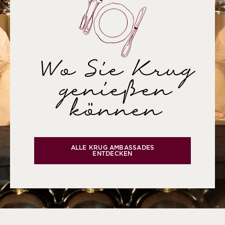
Wo Sie Krug
genießen
können
ALLE KRUG AMBASSADES
ENTDECKEN