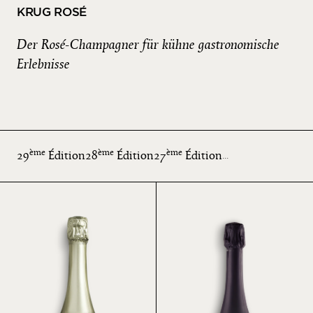
KRUG ROSÉ
Der Rosé-Champagner für kühne gastronomische
Erlebnisse
ème
ème
ème
29
Édition
28
Édition
27
Édition