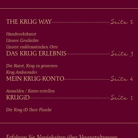
MAIN
THE KRUG WAY
MEN
Handwerkskunst
Unsere Geschichte
IN
Unsere emblematischen Orte
DAS KRUG ERLEBNIS
FOOTER
Die Kunst, Krug zu geniessen
Krug Ambassades
MEIN KRUG-KONTO
Anmelden / Konto erstellen
KRUG
iD
Die Krug
iD
Ihrer Flasche
Erfahren Sie Neuigkeiten über Veranstaltungen,