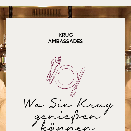
KRUG
AMBASSADES
Wo Sie Krug
genießen
können