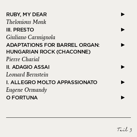
RUBY, MY DEAR
Thelonious Monk
III. PRESTO
Giuliano Carmignola
ADAPTATIONS FOR BARREL ORGAN:
HUNGARIAN ROCK (CHACONNE)
Pierre Charial
II. ADAGIO ASSAI
Leonard Bernstein
I. ALLEGRO MOLTO APPASSIONATO
Eugene Ormandy
O FORTUNA
Seji Ozawa
MISERE DU TROVATORE
Orazio Sciortino
NO. 1 PRELUDE IN A MINOR (AFTER BWV
Teil 3
543)