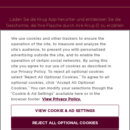
Laden Sie die Krug App herunter und entdecken Sie die
Geschichte, die Ihre Flasche durch ihre Krug iD zu erzählen
hat.
We use cookies and other trackers to ensure the
operation of the site, to measure and analyze the
site’s audience, to present you with personalized
advertising outside the site, and to enable the
operation of certain social networks. By using this
site you agree to our use of cookies as described in
our Privacy Policy. To reject all optional cookies
select “Reject All Optional Cookies.” To agree to all
optional cookies, click “Accept All Optional
Cookies.” You can modify your selections though the
DER MISSBRAUCH VON ALKOHOL IST
“Cookie & Ad Settings” available here or in the
GEFÄHRLICH FÜR DIE GESUNDHEIT.
browser footer.
View Privacy Policy.
BITTE KONSUMIEREN SIE IM
VIEW COOKIE & AD SETTINGS
MODERATEN MENGEN.
REJECT ALL OPTIONAL COOKIES
© Krug 2026