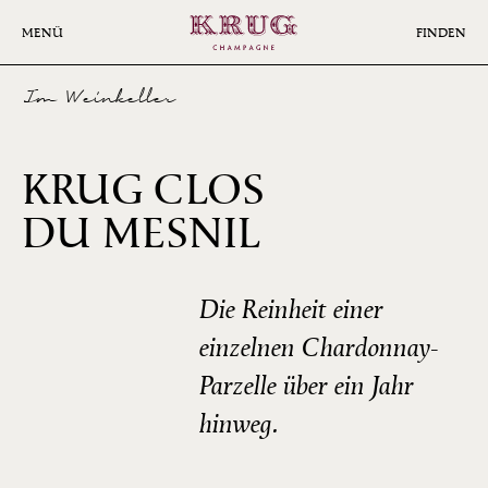
Skip
to
MENÜ
FINDEN
main
content
Im Weinkeller
KRUG CLOS
2004
DU MESNIL
Die Reinheit einer
einzelnen Chardonnay-
Parzelle über ein Jahr
hinweg.