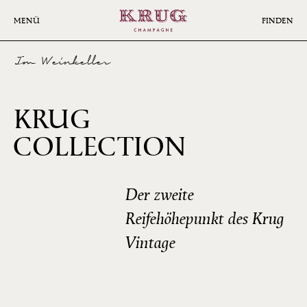
Skip
to
MENÜ
FINDEN
main
content
Im Weinkeller
KRUG
COLLECTION
1981
Der zweite
Reifehöhepunkt des Krug
Vintage