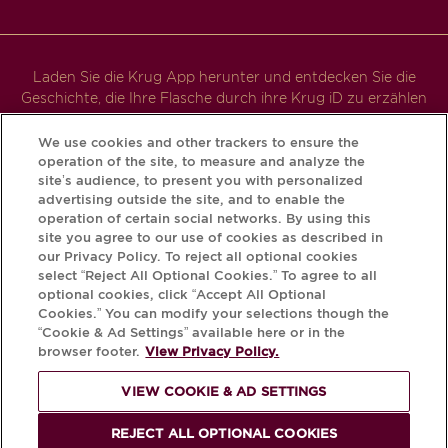
Laden Sie die Krug App herunter und entdecken Sie die
Geschichte, die Ihre Flasche durch ihre Krug iD zu erzählen
hat.
We use cookies and other trackers to ensure the
operation of the site, to measure and analyze the
site’s audience, to present you with personalized
advertising outside the site, and to enable the
operation of certain social networks. By using this
site you agree to our use of cookies as described in
our Privacy Policy. To reject all optional cookies
select “Reject All Optional Cookies.” To agree to all
optional cookies, click “Accept All Optional
Cookies.” You can modify your selections though the
DER MISSBRAUCH VON ALKOHOL IST
“Cookie & Ad Settings” available here or in the
browser footer.
View Privacy Policy.
GEFÄHRLICH FÜR DIE GESUNDHEIT.
BITTE KONSUMIEREN SIE IM
VIEW COOKIE & AD SETTINGS
MODERATEN MENGEN.
REJECT ALL OPTIONAL COOKIES