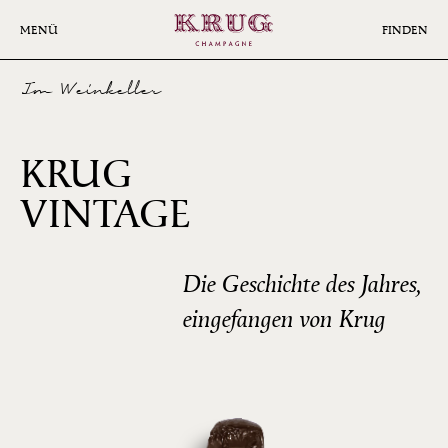
Skip
to
MENÜ
FINDEN
main
content
Im Weinkeller
KRUG
1998
VINTAGE
Die Geschichte des Jahres,
eingefangen von Krug