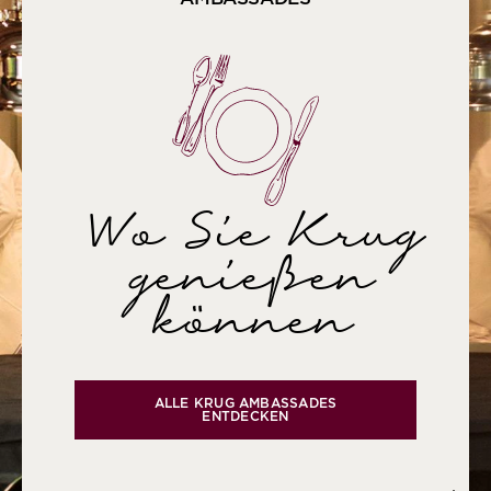
Wo Sie Krug
genießen
können
ALLE KRUG AMBASSADES
ENTDECKEN