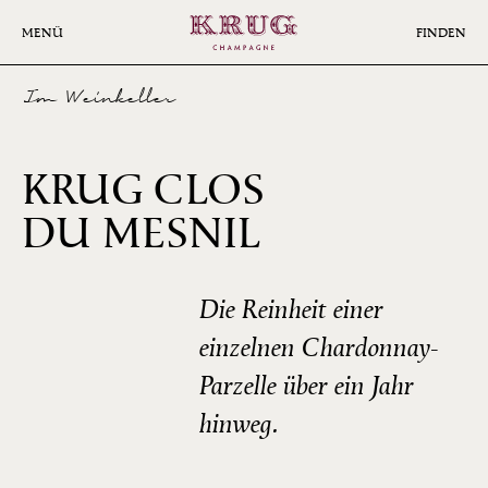
Skip
to
MENÜ
FINDEN
main
content
Im Weinkeller
KRUG CLOS
1998
DU MESNIL
Die Reinheit einer
einzelnen Chardonnay-
Parzelle über ein Jahr
hinweg.