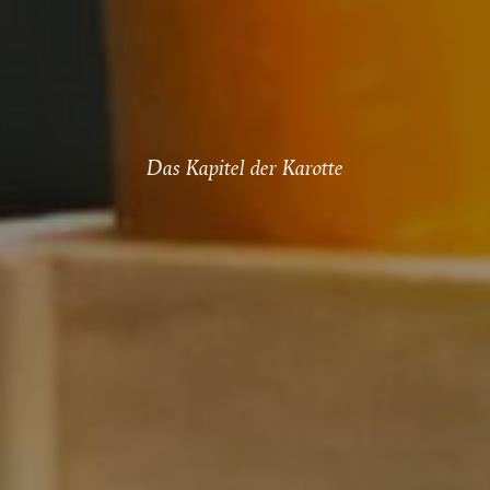
IN
THE
Das Kapitel der Karotte
KIT