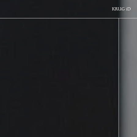
KRUG
iD