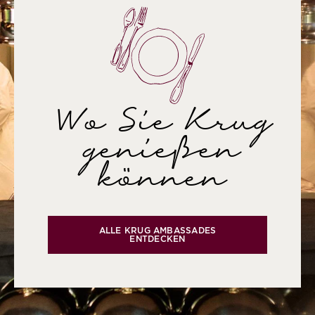
Wo Sie Krug
genießen
können
ALLE KRUG AMBASSADES
ENTDECKEN