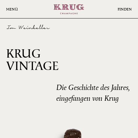
Skip
to
MENÜ
FINDEN
main
content
Im Weinkeller
KRUG
2002
VINTAGE
Die Geschichte des Jahres,
eingefangen von Krug