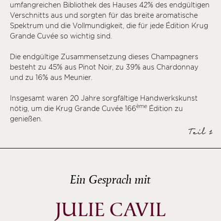
umfangreichen Bibliothek des Hauses 42% des endgültigen
ème
Verschnitts aus und sorgten für das breite aromatische
Spektrum und die Vollmundigkeit, die für jede Édition Krug
ème
Grande Cuvée so wichtig sind.
ème
ème
Die endgültige Zusammensetzung dieses Champagners
besteht zu 45% aus Pinot Noir, zu 39% aus Chardonnay
ème
und zu 16% aus Meunier.
ème
Insgesamt waren 20 Jahre sorgfältige Handwerkskunst
ème
ème
nötig, um die Krug Grande Cuvée 166
Édition zu
ème
genießen.
Teil 1
ème
ème
ème
Ein Gesprach mit
JULIE CAVIL