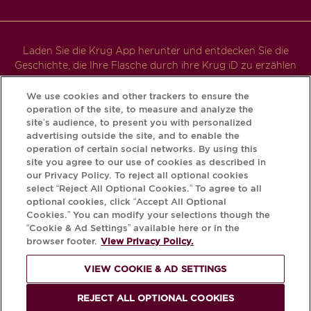
Laden Sie die Krug App herunter und entdecken Sie die
Geschichte, die Ihre Flasche durch ihre Krug iD zu erzählen
hat.
We use cookies and other trackers to ensure the
operation of the site, to measure and analyze the
site’s audience, to present you with personalized
advertising outside the site, and to enable the
operation of certain social networks. By using this
site you agree to our use of cookies as described in
our Privacy Policy. To reject all optional cookies
select “Reject All Optional Cookies.” To agree to all
optional cookies, click “Accept All Optional
Cookies.” You can modify your selections though the
DER MISSBRAUCH VON ALKOHOL IST
“Cookie & Ad Settings” available here or in the
browser footer.
View Privacy Policy.
GEFÄHRLICH FÜR DIE GESUNDHEIT.
BITTE KONSUMIEREN SIE IM
VIEW COOKIE & AD SETTINGS
MODERATEN MENGEN.
REJECT ALL OPTIONAL COOKIES
© Krug 2026