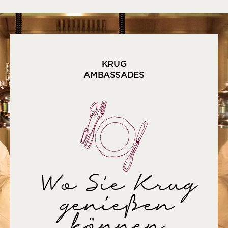
KRUG
AMBASSADES
Wo Sie Krug
genießen
können