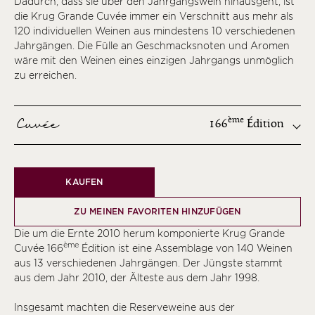
Dadurch, dass sie über den Jahrgangswein hinausgeht, ist
die Krug Grande Cuvée immer ein Verschnitt aus mehr als
120 individuellen Weinen aus mindestens 10 verschiedenen
Jahrgängen. Die Fülle an Geschmacksnoten und Aromen
wäre mit den Weinen eines einzigen Jahrgangs unmöglich
zu erreichen.
Cuvée
ème
166
Édition
ème
KAUFEN
ème
ème
ZU MEINEN FAVORITEN HINZUFÜGEN
ème
Die um die Ernte 2010 herum komponierte Krug Grande
ème
ème
Cuvée 166
Édition ist eine Assemblage von 140 Weinen
aus 13 verschiedenen Jahrgängen. Der Jüngste stammt
ème
aus dem Jahr 2010, der Älteste aus dem Jahr 1998.
ème
Insgesamt machten die Reserveweine aus der
ème