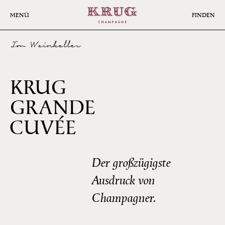
Skip
to
MENÜ
FINDEN
main
content
Im Weinkeller
KRUG
GRANDE
166ÈME
CUVÉE
ÉDITION
Der großzügigste
Ausdruck von
Champagner.