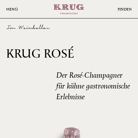
Skip
to
MENÜ
FINDEN
main
content
Im Weinkeller
26ÈME
KRUG ROSÉ
ÉDITION
Der Rosé-Champagner
für kühne gastronomische
Erlebnisse