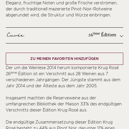
Eleganz, fruchtige Noten und große Frische verströmen,
der durch traditionell mazerierte Pinot-Noir-Rotweine
abgerundet wird, die Struktur und Würze einbringen.
Cuvée
ème
26
Édition
ème
ZU MEINEN FAVORITEN HINZUFÜGEN
ème
Der um die Weinlese 2014 herum komponierte Krug Rosé
ème
ème
26
Édition ist ein Verschnitt aus 28 Weinen aus 7
ème
verschiedenen Jahrgängen. Der Jüngste stammt aus dem
ème
Jahr 2014 und der Älteste aus dem Jahr 2005.
ème
Insgesamt machten die Reserveweine aus der
ème
umfangreichen Bibliothek der Maison 33% des endgültigen
Verschnitts dieser Édition Krug Rosé aus.
ème
ème
Die endgültige Zusammensetzung dieser Édition Krug
Rosé besteht zu 44% aus Pinot Noir, darunter 11% eines
ème