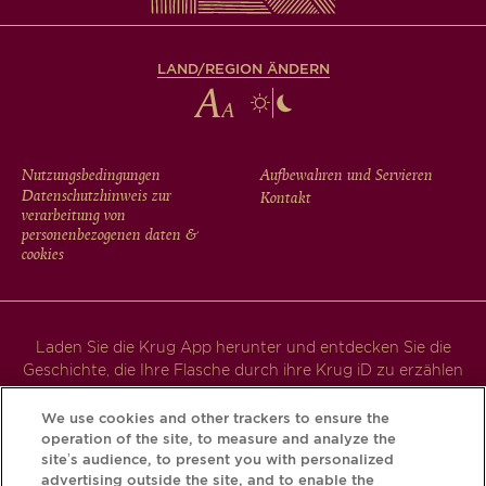
LAND/REGION ÄNDERN
FOOTER
Nutzungsbedingungen
Aufbewahren und Servieren
Datenschutzhinweis zur
Kontakt
MENU
verarbeitung von
personenbezogenen daten &
cookies
Laden Sie die Krug App herunter und entdecken Sie die
Geschichte, die Ihre Flasche durch ihre Krug iD zu erzählen
hat.
We use cookies and other trackers to ensure the
operation of the site, to measure and analyze the
site’s audience, to present you with personalized
advertising outside the site, and to enable the