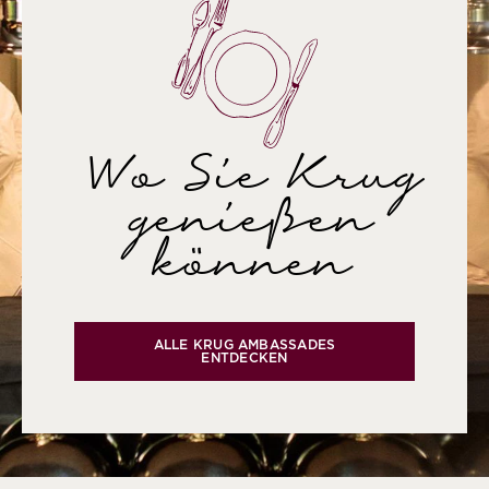
Wo Sie Krug
genießen
können
ALLE KRUG AMBASSADES
ENTDECKEN