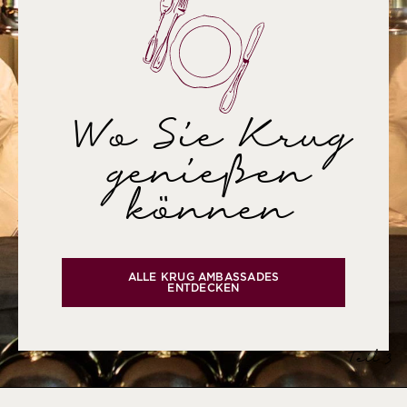
Wo Sie Krug
genießen
können
ALLE KRUG AMBASSADES
ENTDECKEN
Teil 3