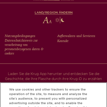
LAND/REGION ÄNDERN
FOOTER
Nutzungsbedingungen
Aufbewahren und Servieren
Datenschutzhinweis zur
Kontakt
MENU
verarbeitung von
personenbezogenen daten &
cookies
Laden Sie die Krug App herunter und entdecken Sie die
Geschichte, die Ihre Flasche durch ihre Krug iD zu erzählen
hat.
We use cookies and other trackers to ensure the
operation of the site, to measure and analyze the
site’s audience, to present you with personalized
advertising outside the site, and to enable the