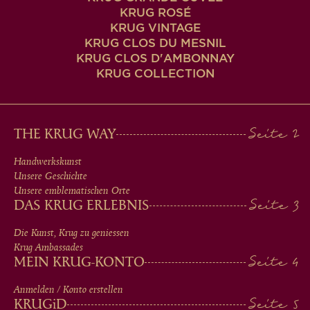
KRUG ROSÉ
KRUG VINTAGE
KRUG CLOS DU MESNIL
KRUG CLOS D'AMBONNAY
KRUG COLLECTION
MAIN
THE KRUG WAY
MEN
Handwerkskunst
Unsere Geschichte
IN
Unsere emblematischen Orte
DAS KRUG ERLEBNIS
FOOTER
Die Kunst, Krug zu geniessen
Krug Ambassades
MEIN KRUG-KONTO
Anmelden / Konto erstellen
KRUG
iD