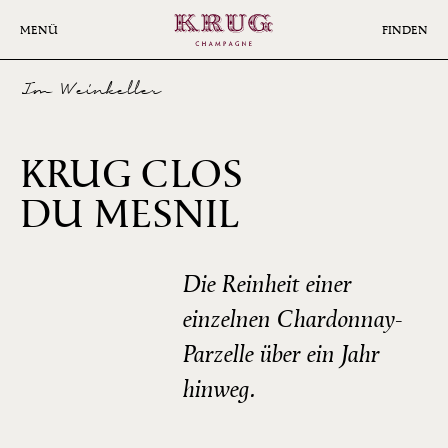
Skip
to
MENÜ
FINDEN
main
content
Im Weinkeller
KRUG CLOS
2009
DU MESNIL
Die Reinheit einer
einzelnen Chardonnay-
Parzelle über ein Jahr
hinweg.