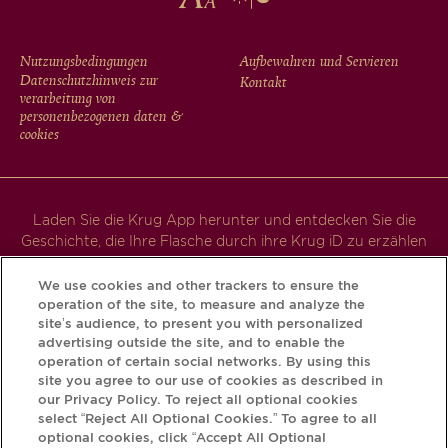
FOOTER
Nutzungsbedingungen
Aufbewahren und Servieren
Datenschutzhinweis zur
Kontakt
MENU
verarbeitung von
personenbezogenen daten &
cookies
Laden Sie die Krug App herunter und entdecken Sie die
Geschichte, die Ihre Flasche durch ihre Krug iD zu erzählen
hat.
We use cookies and other trackers to ensure the
operation of the site, to measure and analyze the
site’s audience, to present you with personalized
advertising outside the site, and to enable the
operation of certain social networks. By using this
site you agree to our use of cookies as described in
our Privacy Policy. To reject all optional cookies
select “Reject All Optional Cookies.” To agree to all
optional cookies, click “Accept All Optional