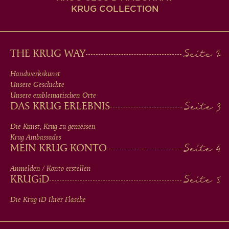
KRUG COLLECTION
MAIN
THE KRUG WAY
MEN
Handwerkskunst
Unsere Geschichte
IN
Unsere emblematischen Orte
DAS KRUG ERLEBNIS
FOOTER
Die Kunst, Krug zu geniessen
Krug Ambassades
MEIN KRUG-KONTO
Anmelden / Konto erstellen
KRUG
iD
Die Krug
iD
Ihrer Flasche