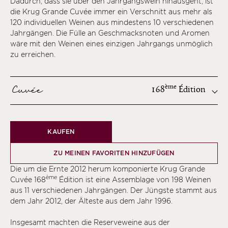
Dadurch, dass sie über den Jahrgangswein hinausgeht, ist
die Krug Grande Cuvée immer ein Verschnitt aus mehr als
120 individuellen Weinen aus mindestens 10 verschiedenen
Jahrgängen. Die Fülle an Geschmacksnoten und Aromen
wäre mit den Weinen eines einzigen Jahrgangs unmöglich
zu erreichen.
Cuvée
ème
168
Édition
ème
KAUFEN
ème
ème
ZU MEINEN FAVORITEN HINZUFÜGEN
ème
Die um die Ernte 2012 herum komponierte Krug Grande
ème
ème
Cuvée 168
Édition ist eine Assemblage von 198 Weinen
aus 11 verschiedenen Jahrgängen. Der Jüngste stammt aus
ème
dem Jahr 2012, der Älteste aus dem Jahr 1996.
ème
Insgesamt machten die Reserveweine aus der
ème