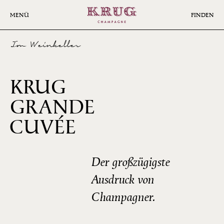
Skip
to
MENÜ
FINDEN
main
content
Im Weinkeller
KRUG
GRANDE
168ÈME
CUVÉE
ÉDITION
Der großzügigste
Ausdruck von
Champagner.