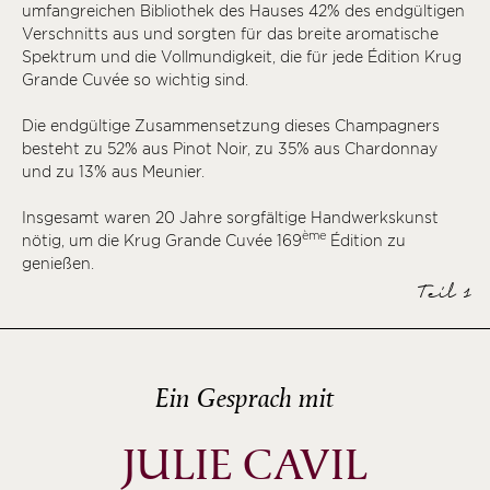
umfangreichen Bibliothek des Hauses 42% des endgültigen
ème
Verschnitts aus und sorgten für das breite aromatische
Spektrum und die Vollmundigkeit, die für jede Édition Krug
ème
Grande Cuvée so wichtig sind.
ème
ème
Die endgültige Zusammensetzung dieses Champagners
besteht zu 52% aus Pinot Noir, zu 35% aus Chardonnay
ème
und zu 13% aus Meunier.
ème
Insgesamt waren 20 Jahre sorgfältige Handwerkskunst
ème
ème
nötig, um die Krug Grande Cuvée 169
Édition zu
ème
genießen.
Teil 1
ème
ème
ème
Ein Gesprach mit
JULIE CAVIL