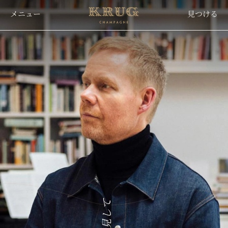
ク
Skip
リ
メニュー
見つける
to
main
content
ュ
ッ
グ
シ
ャ