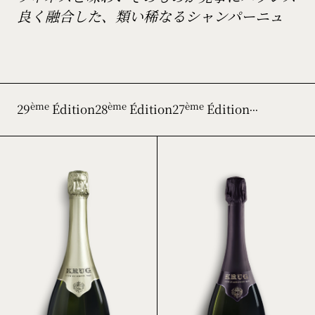
良く融合した、類い稀なるシャンパーニュ
29
Édition
28
Édition
27
Édition
ème
ème
ème