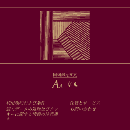
国/地域を変更
FOOTER
利用規約および条件
保管とサービス
MENU
個人データの処理及びクッ
お問い合わせ
キーに関する情報の注意書
き