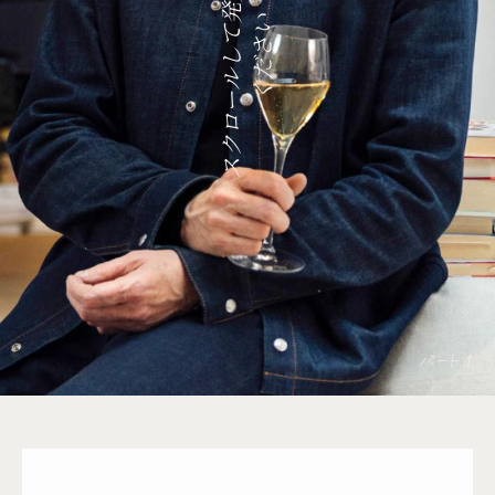
ス
ク
ロ
ー
ル
し
て
発
見
し
て
く
だ
さ
ン
パ
い
ン
パート 1