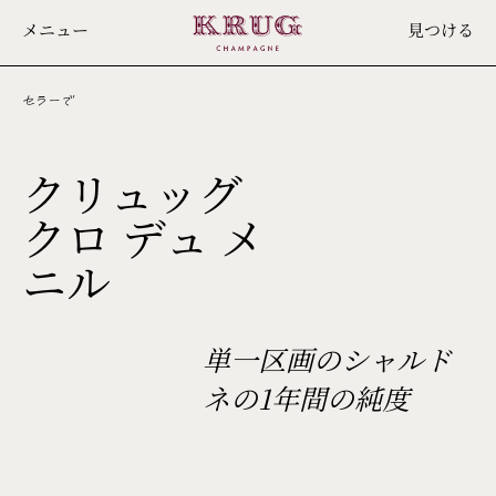
Skip
メニュー
見つける
to
main
content
セラーで
クリュッグ
クロ デュ メ
2009
ニル
単一区画のシャルド
ネの1年間の純度