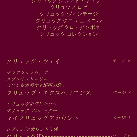
クリュッグ グランド・キュヴェ
クリュッグ ロゼ
クリュッグ ヴィンテージ
クリュッグ クロ デュ メニル
クリュッグ クロ・ダンボネ
クリュッグ コレクション
MAIN
クリュッグ・ウェイ
MEN
クラフツマンシップ
IN
メゾンのストーリー
メゾンを象徴する場所の数々
FOOTER
クリュッグ・エクスペリエンス
クリュッグを楽しむコツ
クリュッグ アンバサダー
マイクリュッグアカウント
ログイン/アカウント作成
クリュッグ
iD