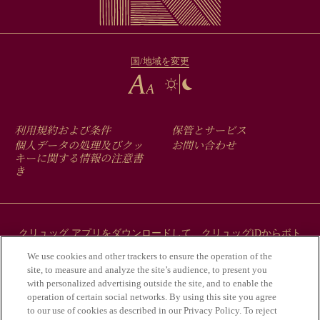
国/地域を変更
FOOTER
利用規約および条件
保管とサービス
MENU
個人データの処理及びクッ
お問い合わせ
キーに関する情報の注意書
き
クリュッグ アプリをダウンロードして、クリュッグiDからボト
ルにまつわるストーリーをご覧ください。
We use cookies and other trackers to ensure the operation of the
site, to measure and analyze the site’s audience, to present you
with personalized advertising outside the site, and to enable the
operation of certain social networks. By using this site you agree
to our use of cookies as described in our Privacy Policy. To reject