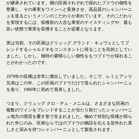
が継承されています。畑の区画それぞれで採れたブドウの個性を
尊重し、その果実をワインへと変身させ、高品質のシャンパーニ
ュを造るというメゾンのこだわりが表れています。そのこだわり
を実現するには、収穫前の入念な果実のテイスティングや、最も
良い状態で果実を収穫することが必要となります。
実は当初、その区画はクリュッグ グランド・キュヴェとしてブ
レンドするシャルドネをコンスタントに得ることを目的としてい
ました。しかし、独特の素晴らしい個性をもつブドウが採れるこ
とがわかったのです。
1979年の収穫は非常に傑出していました。そこで、レミとアンリ
兄弟はこの年、この区画のブドウだけで造られたシャンパーニュ
を造り、1986年に初めて発表しました。
つまり、クリュッグ クロ・デュ・メニルは、さまざまな区画の
複数のワインをブレンドすることが当たり前だったシャンパーニ
ュ地方の慣習を覆す形で生まれました。極めて特別な収穫が得ら
れた年にのみ、区画ならではのブドウの物語を伝える並外れた美
しさと深みを持つシャンパーニュとして製造されます。