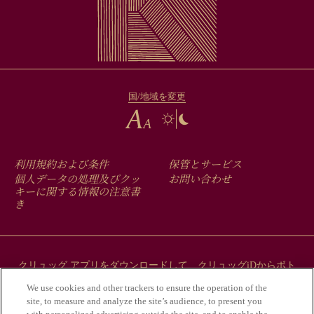
国/地域を変更
FOOTER
利用規約および条件
保管とサービス
MENU
個人データの処理及びクッ
お問い合わせ
キーに関する情報の注意書
き
クリュッグ アプリをダウンロードして、クリュッグiDからボト
ルにまつわるストーリーをご覧ください。
We use cookies and other trackers to ensure the operation of the
site, to measure and analyze the site’s audience, to present you