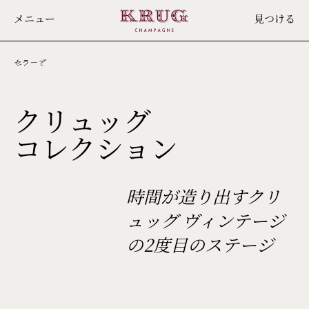
Skip
メニュー
見つける
to
main
content
セラーで
クリュッグ
1996
コレクション
時間が造り出すクリ
ュッグ ヴィンテージ
の2度目のステージ