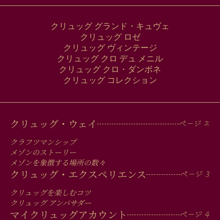
クリュッグ グランド・キュヴェ
クリュッグ ロゼ
クリュッグ ヴィンテージ
クリュッグ クロ デュ メニル
クリュッグ クロ・ダンボネ
クリュッグ コレクション
MAIN
クリュッグ・ウェイ
MEN
クラフツマンシップ
IN
メゾンのストーリー
メゾンを象徴する場所の数々
FOOTER
クリュッグ・エクスペリエンス
クリュッグを楽しむコツ
クリュッグ アンバサダー
マイクリュッグアカウント