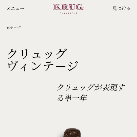
Skip
メニュー
見つける
to
main
content
セラーで
クリュッグ
2008
ヴィンテージ
クリュッグが表現す
る単一年