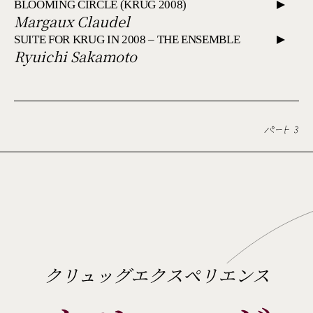
BLOOMING CIRCLE (KRUG 2008)
Margaux Claudel
SUITE FOR KRUG IN 2008 – THE ENSEMBLE
Ryuichi Sakamoto
パート 3
クリュッグエクスペリエンス