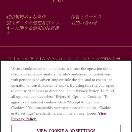
FOOTER
利用規約および条件
保管とサービス
MENU
個人データの処理及びクッ
お問い合わせ
キーに関する情報の注意書
き
クリュッグ アプリをダウンロードして、クリュッグiDからボト
ルにまつわるストーリーをご覧ください。
We use cookies and other trackers to ensure the operation of the
site, to measure and analyze the site’s audience, to present you
with personalized advertising outside the site, and to enable the
operation of certain social networks. By using this site you agree
to our use of cookies as described in our Privacy Policy. To reject
all optional cookies select “Reject All Optional Cookies.” To
agree to all optional cookies, click “Accept All Optional
Cookies.” You can modify your selections though the “Cookie
& Ad Settings” available here or in the browser footer.
View
Privacy Policy.
アルコールの乱用は健康にとって危険であ
VIEW COOKIE & AD SETTINGS