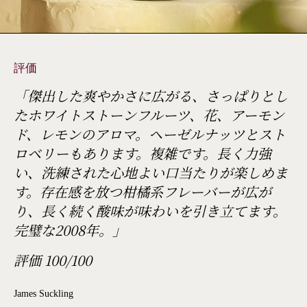
評価
「傑出した爽やかさに広がる、さっぱりとし
たホワイトストーンフルーツ、花、アーモン
ド、レモンのアロマ。ヘーゼルナッツとスト
ロベリーもあります。複雑です。長く力強
い、洗練された心地よい口当たりが楽しめま
す。存在感を放つ柑橘系フレーバーが広が
り、長く続く酸味が味わいを引き立てます。
完璧な2008年。」
評価 100/100
James Suckling