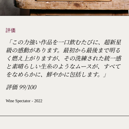
評価
「この力強い作品を一口飲むたびに、超新星
級の感動があります。最初から最後まで明る
く燃え上がりますが、その洗練された統一感
と素晴らしい生糸のようなムースが、すべて
をなめらかに、鮮やかに包括します。」
評価 99/100
Wine Spectator - 2022