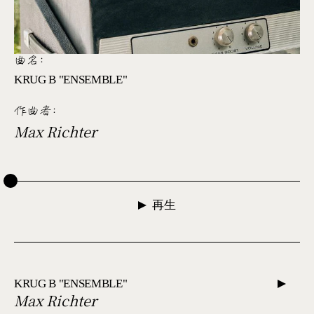
曲名:
KRUG B "ENSEMBLE"
作曲者
:
Max Richter
再生
KRUG B "ENSEMBLE"
Max Richter