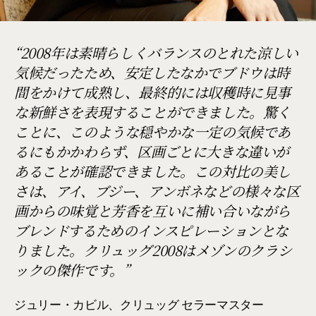
2008年は素晴らしくバランスのとれた涼しい
気候だったため、安定したなかでブドウは時
間をかけて成熟し、最終的には収穫時に見事
な新鮮さを表現することができました。驚く
ことに、このような穏やかな一定の気候であ
るにもかかわらず、区画ごとに大きな違いが
あることが確認できました。この対比の美し
さは、アイ、ブジー、アンボネなどの様々な区
画からの味覚と芳香を互いに補い合いながら
ブレンドするためのインスピレーションとな
りました。クリュッグ2008はメゾンのクラシ
ックの傑作です。
ジュリー・カビル、クリュッグ セラーマスター