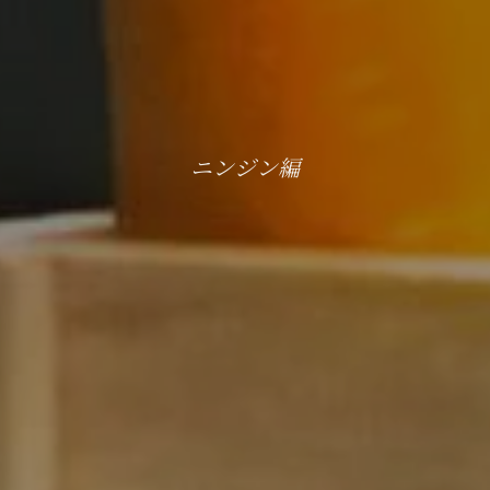
THE
KITCH
ニンジン編