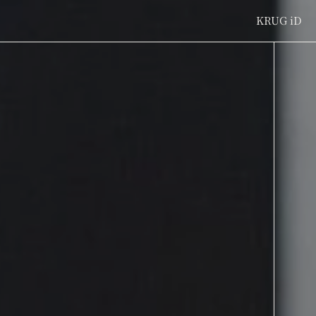
KRUG
iD