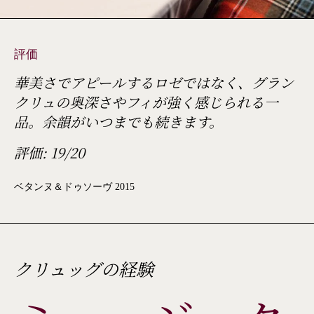
評価
華美さでアピールするロゼではなく、グラン
クリュの奥深さやフィが強く感じられる一
品。余韻がいつまでも続きます。
評価: 19/20
ベタンヌ＆ドゥソーヴ 2015
クリュッグの経験