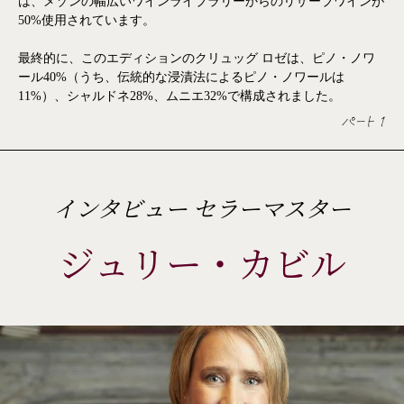
は、メゾンの幅広いワインライブラリーからのリザーブワインが
ème
50%使用されています。
ème
最終的に、このエディションのクリュッグ ロゼは、ピノ・ノワ
ème
ール40%（うち、伝統的な浸漬法によるピノ・ノワールは
ème
11%）、シャルドネ28%、ムニエ32%で構成されました。
ème
パート 1
インタビュー セラーマスター
ジュリー・カビル