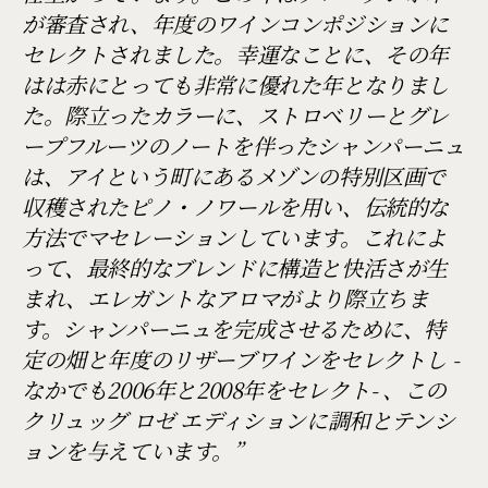
が審査され、年度のワインコンポジションに
セレクトされました。幸運なことに、その年
はは赤にとっても非常に優れた年となりまし
た。際立ったカラーに、ストロベリーとグレ
ープフルーツのノートを伴ったシャンパーニュ
は、アイという町にあるメゾンの特別区画で
収穫されたピノ・ノワールを用い、伝統的な
方法でマセレーションしています。これによ
って、最終的なブレンドに構造と快活さが生
まれ、エレガントなアロマがより際立ちま
す。シャンパーニュを完成させるために、特
定の畑と年度のリザーブワインをセレクトし -
なかでも2006年と2008年をセレクト- 、この
クリュッグ ロゼ エディションに調和とテンシ
ョンを与えています。