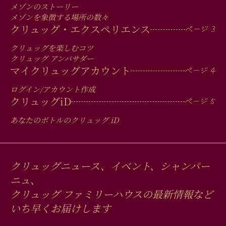
MEN
IN
メゾンのストーリー
メゾンを象徴する場所の数々
FOOTER
クリュッグ・エクスペリエンス
クリュッグを楽しむコツ
クリュッグ アンバサダー
マイクリュッグアカウント
ログイン/アカウント作成
クリュッグ
iD
あなたのボトルのクリュッグ
iD
クリュッグニュース、イベント、シャンパー
ニュ、
クリュッグ ファミリーハウスの最新情報など
いち早くお届けします