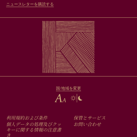
ニュースレターを購読する
国/地域を変更
FOOTER
利用規約および条件
保管とサービス
MENU
個人データの処理及びクッ
お問い合わせ
キーに関する情報の注意書
き