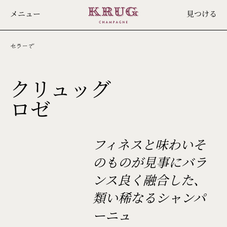
Skip
メニュー
見つける
to
main
content
セラーで
クリュッグ
24ÈME
ロゼ
ÉDITION
フィネスと味わいそ
のものが見事にバラ
ンス良く融合した、
類い稀なるシャンパ
ーニュ