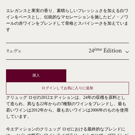
エレガンスと果実の香り、素晴らしいフレッシュさを加える白ワ
インをベースとし、伝統的なマセレーションを施したピノ・ノワ
ールの赤ワインをブレンドして骨格とスパイシーさを加えていま
す
24
Édition
ème
キュヴェ
ème
ème
購入
ème
ログインしてお気に入りに追加
ème
クリュッグ ロゼの2012エディションは、24年の収穫を原料とし
ème
て造られ、異なる22年からの7種類のワインをブレンドし、最も
若いワインは2012年から、最も古いワインは2006年のものを使用
ème
しています。
ème
ème
今エディションのクリュッグ ロゼにおける最終的なブレンドに