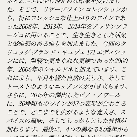
ネとムニエは少し控えめな印象を受けまし
た。そこで、リザーブワイン コレクションか
ら、特にフレッシュな仕上がりのワインであ
った2008年、2013年、2014年をアッサンブラ
ージュに用いることで、生き生きとした活気
と緊張感のある張りを加えました。今回のク
リュッグ グランド・キュヴェ 171 エディショ
ンには、温暖で気まぐれな気候であった2000
年、2006年のシャルドネも加えています。こ
れにより、年月を経た自然の美しさ、そして
トーストのようなニュアンスが引き立ちます。
さらに、2015年の傑出したピノ・ノワール
に、30種類ものワインが持つ表現が合わさる
ことで、どこまでも広がるような寛大さ、ス
パイスの風味、そしてしっかりとした骨格が
加わります。最後に、4つの異なる収穫年から