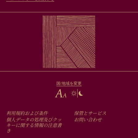
国/地域を変更
FOOTER
利用規約および条件
保管とサービス
MENU
個人データの処理及びクッ
お問い合わせ
キーに関する情報の注意書
き