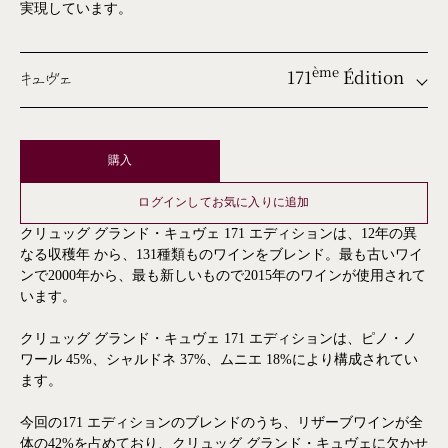
実現しています。
171
Édition
ème
キュヴェ
ème
ème
購入
ème
ログインしてお気に入りに追加
ème
クリュッグ グランド・キュヴェ 171 エディションは、12年の異
ème
なる収穫年 から、131種類ものワインをブレンド。最も古いワイ
ンで2000年から、最も新しいもので2015年のワインが使用されて
ème
います。
ème
ème
クリュッグ グランド・キュヴェ 171 エディションは、ピノ・ノ
ワール 45%、シャルドネ 37%、ムニエ 18%により構成されてい
ème
ます。
ème
今回の171 エディションのブレンドのうち、リザーブワインが全
ème
体の42%を占めており、クリュッグ グランド・キュヴェに欠かせ