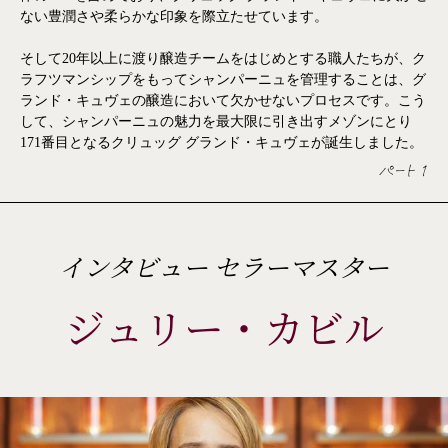
ème
ない豊潤さや柔らかな印象を際立たせています。
ème
そして20年以上に渡り醸造チームをはじめとする職人たちが、ク
ème
ラフツマンシップをもってシャンパーニュを管理することは、グ
ème
ランド・キュヴェの醸造において欠かせないプロセスです。こう
して、シャンパーニュの魅力を最大限に引き出すメゾンにとり
ème
171番目となるクリュッグ グランド・キュヴェが誕生しました。
ème
パート 1
ème
ème
インタビュー セラーマスター
ジュリー・カビル