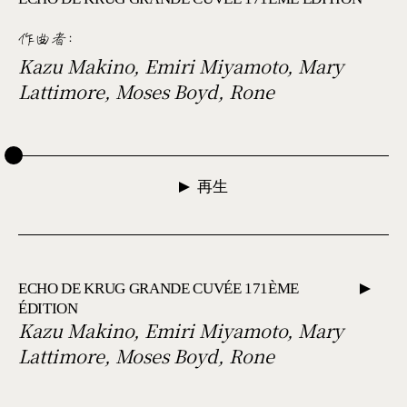
作曲者
:
Kazu Makino, Emiri Miyamoto, Mary
Lattimore, Moses Boyd, Rone
再生
ECHO DE KRUG GRANDE CUVÉE 171ÈME
ÉDITION
Kazu Makino, Emiri Miyamoto, Mary
Lattimore, Moses Boyd, Rone