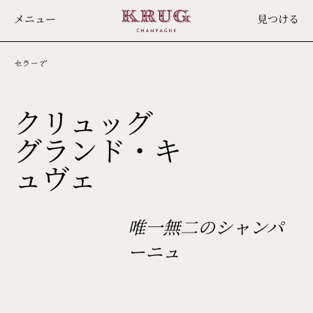
Skip
メニュー
見つける
to
main
content
セラーで
クリュッグ
グランド・キ
171ÈME
ュヴェ
ÉDITION
唯一無二のシャンパ
ーニュ