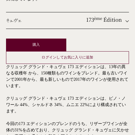
173
Édition
ème
キュヴェ
ème
ème
購入
ème
ログインしてお気に入りに追加
ème
クリュッグ グランド・キュヴェ 173 エディションは、13年の異
ème
なる収穫年 から、150種類ものワインをブレンド。最も古いワイ
ンで2001年から、最も新しいもので2017年のワインが使用されて
ème
います。
ème
ème
クリュッグ グランド・キュヴェ 173 エディションは、ピノ・ノ
ワール 44%、シャルドネ 34%、ムニエ 22%により構成されてい
ème
ます。
ème
今回の173 エディションのブレンドのうち、リザーブワインが全
ème
体の31%を占めており、クリュッグ グランド・キュヴェに欠かせ