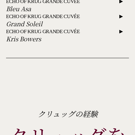
ECHO OF KRUG GRANDE CUVÉE
Bleu Asa
ECHO OF KRUG GRANDE CUVÉE
Grand Soleil
ECHO OF KRUG GRANDE CUVÉE
Kris Bowers
クリュッグの経験