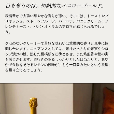
目を奪うのは、情熱的なイエローゴールド。
表情豊かで力強い華やかな香りが漂い、そこには、トーストやブ
リオッシュ、ストーンフルーツ、バーベナ、バニラクリーム、フ
レンチトースト、ババ・オ・ラムのアロマが感じられるでしょ
う。
クセのないクリーミーで芳醇な味わいは重層的な香りと見事に協
調し合います。ニュアンスとしては、果汁たっぷりの果実やシロ
ップ漬けの桃、熟した柑橘類を彷彿とさせ、また焙煎香や松の実
も感じさせます。奥行きのあるしっかりとした口当たりと、爽や
かで食欲をそそるレモンの後味が、もう一口飲みたいという欲望
を駆り立てるでしょう。