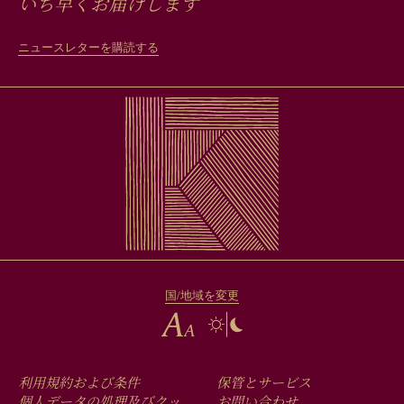
いち早くお届けします
ニュースレターを購読する
国/地域を変更
FOOTER
利用規約および条件
保管とサービス
個人データの処理及びクッ
お問い合わせ