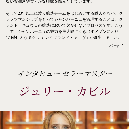
ème
ない豊潤さや柔らかな印象を際立たせています。
ème
そして20年以上に渡り醸造チームをはじめとする職人たちが、ク
ème
ラフツマンシップをもってシャンパーニュを管理することは、グ
ème
ランド・キュヴェの醸造において欠かせないプロセスです。こう
して、シャンパーニュの魅力を最大限に引き出すメゾンにとり
ème
173番目となるクリュッグ グランド・キュヴェが誕生しました。
ème
パート 1
ème
ème
インタビュー セラーマスター
ジュリー・カビル