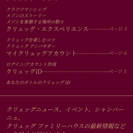
MAIN
MEN
クラフツマンシップ
IN
メゾンのストーリー
メゾンを象徴する場所の数々
FOOTER
クリュッグ・エクスペリエンス
クリュッグを楽しむコツ
クリュッグ アンバサダー
マイクリュッグアカウント
ログイン/アカウント作成
クリュッグ
iD
あなたのボトルのクリュッグ
iD
クリュッグニュース、イベント、シャンパー
ニュ、
クリュッグ ファミリーハウスの最新情報など