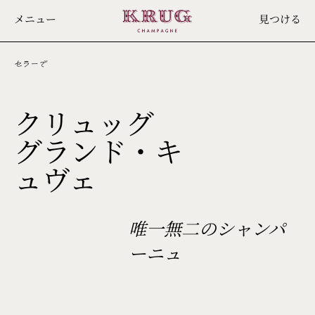
Skip
メニュー
見つける
to
main
content
セラーで
クリュッグ
グランド・キ
173ÈME
ュヴェ
ÉDITION
唯一無二のシャンパ
ーニュ