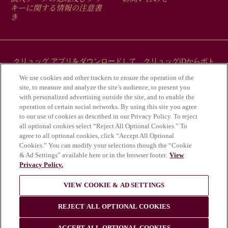
MENU
キーに関する情報の注意書
き
クリュッグ アプリをダウンロードして、クリュッグiDからボト
ルにまつわるストーリーをご覧ください。
We use cookies and other trackers to ensure the operation of the
site, to measure and analyze the site’s audience, to present you
with personalized advertising outside the site, and to enable the
operation of certain social networks. By using this site you agree
to our use of cookies as described in our Privacy Policy. To reject
all optional cookies select “Reject All Optional Cookies.” To
agree to all optional cookies, click “Accept All Optional
Cookies.” You can modify your selections though the “Cookie
& Ad Settings” available here or in the browser footer.
View
Privacy Policy.
アルコールの乱用は健康にとって危険であ
VIEW COOKIE & AD SETTINGS
り、適度な飲酒が必要である。
© Krug 2026
REJECT ALL OPTIONAL COOKIES