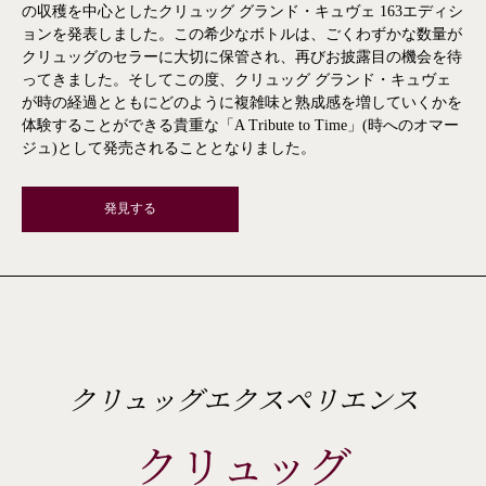
の収穫を中心としたクリュッグ グランド・キュヴェ 163エディシ
ョンを発表しました。この希少なボトルは、ごくわずかな数量が
クリュッグのセラーに大切に保管され、再びお披露目の機会を待
ってきました。そしてこの度、クリュッグ グランド・キュヴェ
が時の経過とともにどのように複雑味と熟成感を増していくかを
体験することができる貴重な「A Tribute to Time」(時へのオマー
ジュ)として発売されることとなりました。
発見する
クリュッグエクスペリエンス
クリュッグ