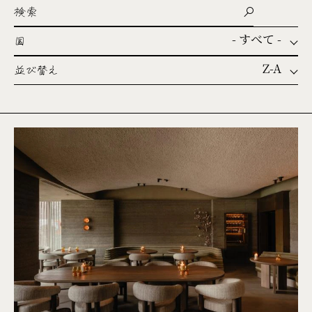
検索
- すべて -
国
Z-A
並び替え