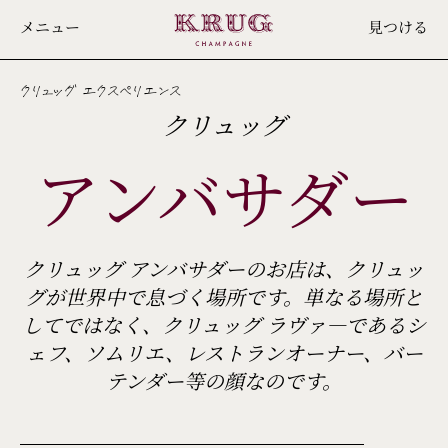
Skip
メニュー
見つける
to
main
content
クリュッグ エクスペリエンス
クリュッグ
アンバサダー
クリュッグ アンバサダーのお店は、クリュッ
グが世界中で息づく場所です。単なる場所と
してではなく、クリュッグ ラヴァ―であるシ
ェフ、ソムリエ、レストランオーナー、バー
テンダー等の顔なのです。