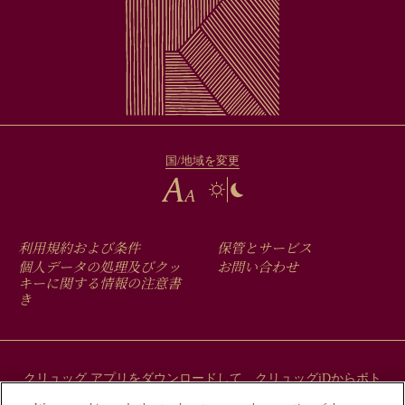
国/地域を変更
FOOTER
利用規約および条件
保管とサービス
MENU
個人データの処理及びクッ
お問い合わせ
キーに関する情報の注意書
き
クリュッグ アプリをダウンロードして、クリュッグiDからボト
ルにまつわるストーリーをご覧ください。