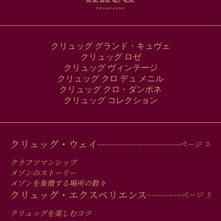
ス
クリュッグ グランド・キュヴェ
クリュッグ ロゼ
クリュッグ ヴィンテージ
クリュッグ クロ デュ メニル
クリュッグ クロ・ダンボネ
クリュッグ コレクション
MAIN
クリュッグ・ウェイ
MEN
クラフツマンシップ
IN
メゾンのストーリー
メゾンを象徴する場所の数々
FOOTER
クリュッグ・エクスペリエンス
クリュッグを楽しむコツ