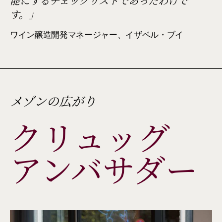
能にするチェックリストであったわけで
す。」
ワイン醸造開発マネージャー、イザベル・ブイ
メゾンの広がり
クリュッグ 
アンバサダー