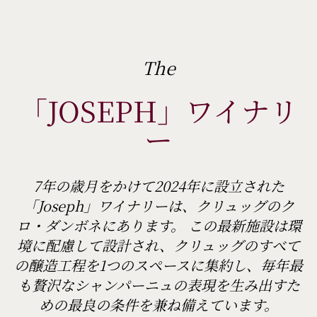
The
「JOSEPH」ワイナリ
ー
7年の歳月をかけて2024年に設立された
「Joseph」ワイナリーは、クリュッグのク
ロ・ダンボネにあります。 この最新施設は環
境に配慮して設計され、クリュッグのすべて
の醸造工程を1つのスペースに集約し、毎年最
も贅沢なシャンパーニュの表現を生み出すた
めの最良の条件を兼ね備えています。