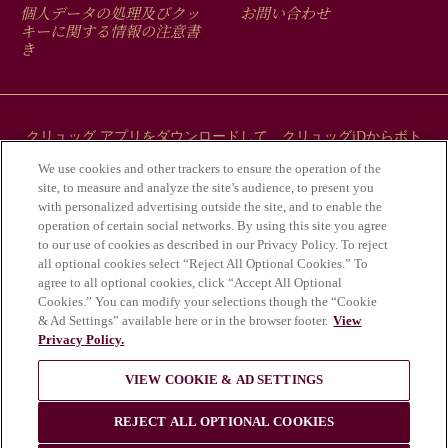
FOOTER
MENU
個人データの処理及びクッ
お問い合わせ
キーに関する情報の注意書
き
クリュッグ アプリをダウンロードして、クリュッグiDからボト
ルにまつわるストーリーをご覧ください。
We use cookies and other trackers to ensure the operation of the
site, to measure and analyze the site’s audience, to present you
with personalized advertising outside the site, and to enable the
operation of certain social networks. By using this site you agree
to our use of cookies as described in our Privacy Policy. To reject
all optional cookies select “Reject All Optional Cookies.” To
agree to all optional cookies, click “Accept All Optional
Cookies.” You can modify your selections though the “Cookie
& Ad Settings” available here or in the browser footer.
View
Privacy Policy.
アルコールの乱用は健康にとって危険であ
VIEW COOKIE & AD SETTINGS
り、適度な飲酒が必要である。
© Krug 2026
REJECT ALL OPTIONAL COOKIES