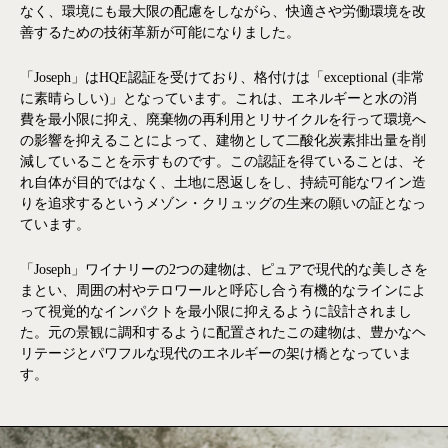
なく、環境にも最大限の配慮をしながら、快適さや労働環境を改
善するための技術革新が可能になりました。
「Joseph」はHQE認証を受けており、格付けは「exceptional (非常
に素晴らしい)」となっています。これは、エネルギーと水の消
費を最小限に抑え、廃棄物の再利用とリサイクルを行って環境へ
の影響を抑えることによって、建物として二酸化炭素排出量を削
減していることを示すものです。この認証を得ていることは、そ
れ自体が目的ではなく、土地に恩返しをし、持続可能なワイン造
りを追求するというメゾン・クリュッグの生来の願いの証となっ
ています。
「Joseph」ワイナリーの2つの建物は、ピュアで現代的な美しさを
まとい、周囲の村やテロワールと呼応し合う有機的なラインによ
って視覚的なインパクトを最小限に抑えるように設計されまし
た。元の景観に調和するように配置されたこの建物は、豊かなヘ
リテージとパワフルな現代のエネルギーの架け橋となっていま
す。