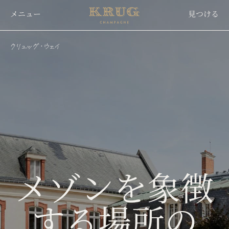
Skip
メニュー
見つける
to
main
content
クリュッグ・ウェイ
メゾンを象徴
する場所の