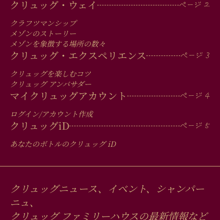
MAIN
クリュッグ・ウェイ
MEN
クラフツマンシップ
IN
メゾンのストーリー
メゾンを象徴する場所の数々
FOOTER
クリュッグ・エクスペリエンス
クリュッグを楽しむコツ
クリュッグ アンバサダー
マイクリュッグアカウント
ログイン/アカウント作成
クリュッグ
iD
あなたのボトルのクリュッグ
iD
クリュッグニュース、イベント、シャンパー
ニュ、
クリュッグ ファミリーハウスの最新情報など