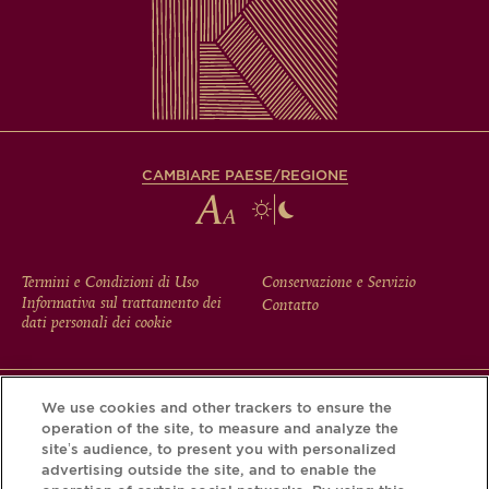
CAMBIARE PAESE/REGIONE
FOOTER
Termini e Condizioni di Uso
Conservazione e Servizio
Informativa sul trattamento dei
Contatto
MENU
dati personali dei cookie
We use cookies and other trackers to ensure the
Scarichi l'app Krug e scopra la storia che si nasconde dietro
operation of the site, to measure and analyze the
la sua bottiglia tramite il Krug iD.
site’s audience, to present you with personalized
advertising outside the site, and to enable the