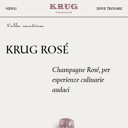
Skip
to
MENU
DOVE TROVARE
main
content
Nella cantina
27ÈME
KRUG ROSÉ
ÉDITION
Champagne Rosé, per
esperienze culinarie
audaci