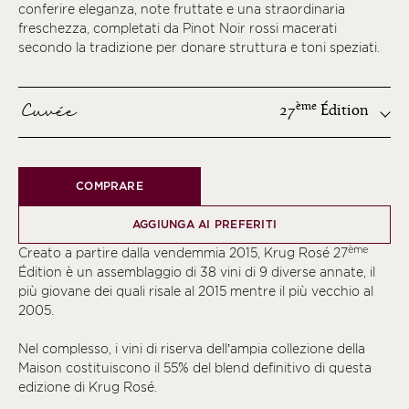
conferire eleganza, note fruttate e una straordinaria
freschezza, completati da Pinot Noir rossi macerati
secondo la tradizione per donare struttura e toni speziati.
Cuvée
ème
27
Édition
ème
COMPRARE
ème
ème
AGGIUNGA AI PREFERITI
ème
ème
Creato a partire dalla vendemmia 2015, Krug Rosé 27
ème
Édition è un assemblaggio di 38 vini di 9 diverse annate, il
più giovane dei quali risale al 2015 mentre il più vecchio al
ème
2005.
ème
Nel complesso, i vini di riserva dell’ampia collezione della
ème
Maison costituiscono il 55% del blend definitivo di questa
ème
edizione di Krug Rosé.
ème