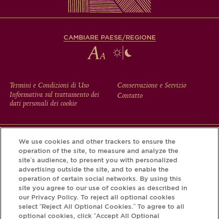
CAMBIARE PAESE/REGIONE
FOOTER
Termini e Condizioni di Uso
Conservazione e Servizio
Informativa sul trattamento dei
Contatto
MENU
dati personali dei cookie
We use cookies and other trackers to ensure the
Scarichi l'app Krug e scopra la storia che si nasconde dietro
operation of the site, to measure and analyze the
la sua bottiglia tramite il Krug iD.
site’s audience, to present you with personalized
advertising outside the site, and to enable the
operation of certain social networks. By using this
site you agree to our use of cookies as described in
our Privacy Policy. To reject all optional cookies
select “Reject All Optional Cookies.” To agree to all
optional cookies, click “Accept All Optional