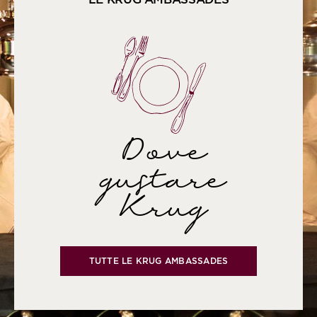
Dove
gustare
Krug
TUTTE LE KRUG AMBASSADES