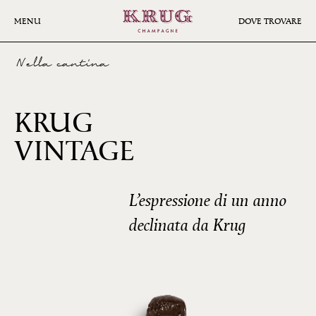
Skip
to
MENU
DOVE TROVARE
main
content
Nella cantina
KRUG
2008
VINTAGE
L’espressione di un anno
declinata da Krug