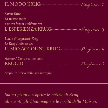
MAIN
IL MODO KRUG
MEN
Savoir-Faire
La nostra storia
IN
I nostri luoghi emblematici
L'ESPERIENZA KRUG
FOOTER
L'arte di degustare Krug
Le Krug Ambassades
IL MIO ACCOUNT KRUG
Accesso / Creare un account
KRUG
iD
Scopra la storia della sua bottiglia
Siate i primi a scoprire le notizie di Krug,
gli eventi, gli Champagne e le novità della Maison.