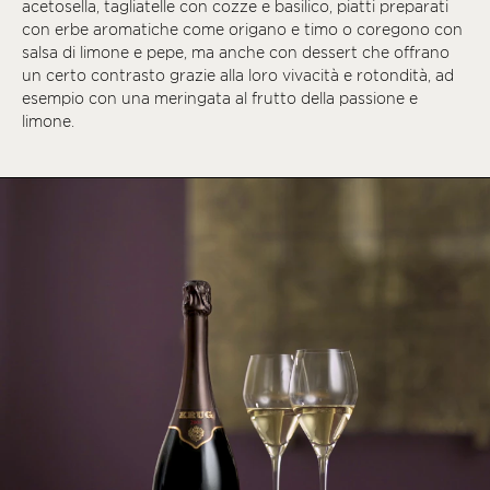
acetosella, tagliatelle con cozze e basilico, piatti preparati
con erbe aromatiche come origano e timo o coregono con
salsa di limone e pepe, ma anche con dessert che offrano
un certo contrasto grazie alla loro vivacità e rotondità, ad
esempio con una meringata al frutto della passione e
limone.