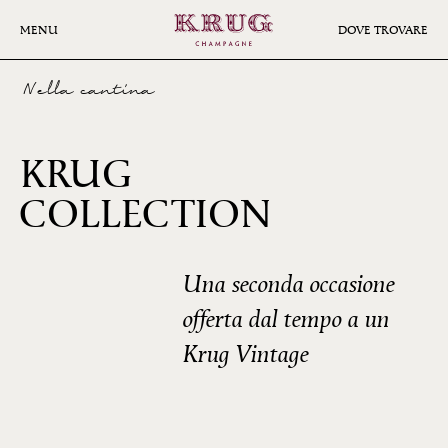
Skip
to
MENU
DOVE TROVARE
main
content
Nella cantina
KRUG
COLLECTION
1996
Una seconda occasione
offerta dal tempo a un
Krug Vintage