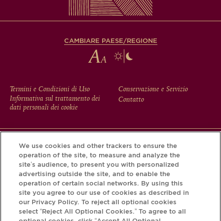
CAMBIARE PAESE/REGIONE
FOOTER
Termini e Condizioni di Uso
Conservazione e Servizio
Informativa sul trattamento dei
Contatto
MENU
dati personali dei cookie
We use cookies and other trackers to ensure the
Scarichi l'app Krug e scopra la storia che si nasconde dietro
operation of the site, to measure and analyze the
la sua bottiglia tramite il Krug iD.
site’s audience, to present you with personalized
advertising outside the site, and to enable the
operation of certain social networks. By using this
site you agree to our use of cookies as described in
our Privacy Policy. To reject all optional cookies
select “Reject All Optional Cookies.” To agree to all
optional cookies, click “Accept All Optional