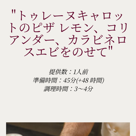
"トゥレーヌキャロッ
トのピザ レモン、コリ
アンダー、カラビネロ
スエビをのせて"
提供数：1人前
準備時間：45分(+48 時間)
調理時間：3～4分