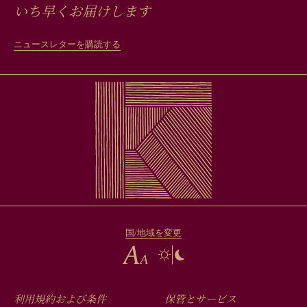
いち早くお届けします
ニュースレターを購読する
国/地域を変更
FOOTER
利用規約および条件
保管とサービス