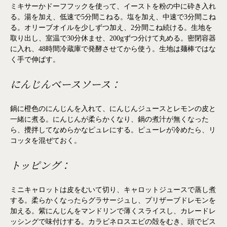
ミキサーかドーフフックを使って、イーストを粉の中に砕き入れ
る。湯を加え、低速で5分間こねる。塩を加え、中速で3分間こね
る。オリーブオイルを少しずつ加え、2分間こね続ける。生地を
取り出し、室温で30分休ませ、200gずつ分けて丸める。密閉容器
に入れ、48時間冷蔵庫で発酵させてから使う。生地は麺棒ではな
く手で伸ばす。
にんじんベースソース：
鍋に橙色のにんじんを入れて、にんじんジュースとレモンの皮と
一緒に煮る。にんじんが柔らかくなり、鍋の煮汁が無くなった
ら、攪拌してなめらかなピュレにする。ピューレが冷めたら、リ
コッタを混ぜておく。
トッピング：
ミニキャロットは皮をむいて切り、キャロットジュースで蒸し煮
する。柔らかくなったらグラサージュし、プリザーブドレモンを
加える。紫にんじんをマンドリンで薄くスライスし、カレードレ
ッシングで味付けする。カラビネロスエビの殻をむき、頭でビス