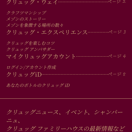
MAIN
クリュッグ・ウェイ
MEN
クラフツマンシップ
IN
メゾンのストーリー
メゾンを象徴する場所の数々
FOOTER
クリュッグ・エクスペリエンス
クリュッグを楽しむコツ
クリュッグ アンバサダー
マイクリュッグアカウント
ログイン/アカウント作成
クリュッグ
iD
あなたのボトルのクリュッグ
iD
クリュッグニュース、イベント、シャンパー
ニュ、
クリュッグ ファミリーハウスの最新情報など