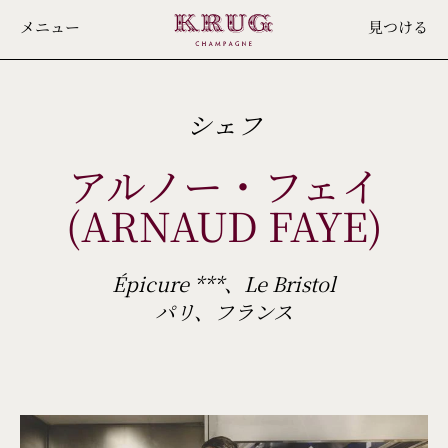
Skip
メニュー
見つける
to
main
content
シェフ
アルノー・フェイ
(ARNAUD FAYE)
Épicure ***、Le Bristol
パリ、フランス