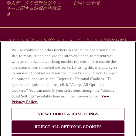
MENU
個人データの処理及びクッ
お問い合わせ
キーに関する情報の注意書
き
クリュッグ アプリをダウンロードして、クリュッグiDからボト
ルにまつわるストーリーをご覧ください。
We use cookies and other trackers to ensure the operation of the
site, to measure and analyze the site’s audience, to present you
with personalized advertising outside the site, and to enable the
operation of certain social networks. By using this site you agree
to our use of cookies as described in our Privacy Policy. To reject
all optional cookies select “Reject All Optional Cookies.” To
agree to all optional cookies, click “Accept All Optional
Cookies.” You can modify your selections though the “Cookie
& Ad Settings” available here or in the browser footer.
View
Privacy Policy.
アルコールの乱用は健康にとって危険であ
VIEW COOKIE & AD SETTINGS
り、適度な飲酒が必要である。
© Krug 2026
REJECT ALL OPTIONAL COOKIES