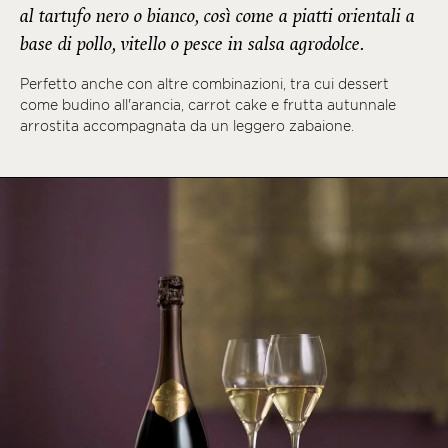
al tartufo nero o bianco, così come a piatti orientali a
base di pollo, vitello o pesce in salsa agrodolce.
Perfetto anche con altre combinazioni, tra cui dessert
come budino all'arancia, carrot cake e frutta autunnale
arrostita accompagnata da un leggero zabaione.