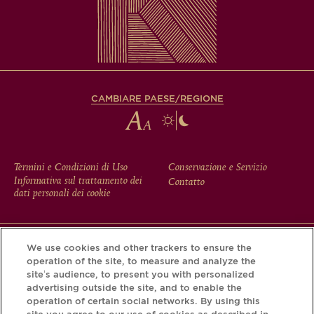
CAMBIARE PAESE/REGIONE
FOOTER
Termini e Condizioni di Uso
Conservazione e Servizio
Informativa sul trattamento dei
Contatto
MENU
dati personali dei cookie
We use cookies and other trackers to ensure the
Scarichi l'app Krug e scopra la storia che si nasconde dietro
operation of the site, to measure and analyze the
la sua bottiglia tramite il Krug iD.
site’s audience, to present you with personalized
advertising outside the site, and to enable the
operation of certain social networks. By using this