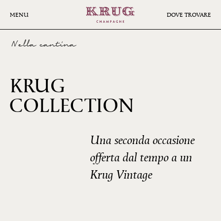
Skip
to
MENU
DOVE TROVARE
main
content
Nella cantina
KRUG
COLLECTION
1985
Una seconda occasione
offerta dal tempo a un
Krug Vintage