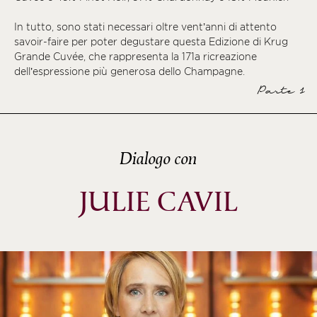
ème
In tutto, sono stati necessari oltre vent’anni di attento
ème
savoir-faire per poter degustare questa Edizione di Krug
ème
Grande Cuvée, che rappresenta la 171a ricreazione
dell’espressione più generosa dello Champagne.
ème
Parte 1
ème
ème
ème
Dialogo con
ème
JULIE CAVIL