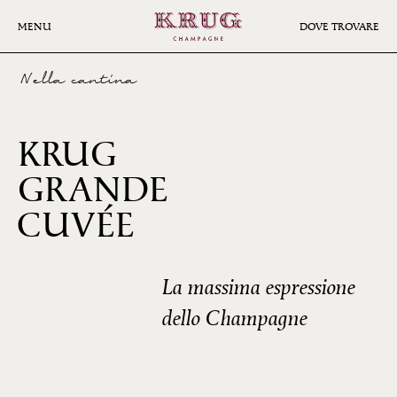
Skip
to
MENU
DOVE TROVARE
main
content
Nella cantina
KRUG
GRANDE
171ÈME
CUVÉE
ÉDITION
La massima espressione
dello Champagne