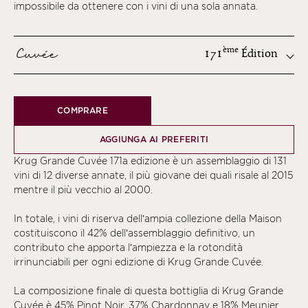
impossibile da ottenere con i vini di una sola annata.
Cuvée
ème
171
Édition
ème
COMPRARE
ème
ème
AGGIUNGA AI PREFERITI
ème
Krug Grande Cuvée 171a edizione è un assemblaggio di 131
ème
vini di 12 diverse annate, il più giovane dei quali risale al 2015
mentre il più vecchio al 2000.
ème
ème
In totale, i vini di riserva dell’ampia collezione della Maison
costituiscono il 42% dell’assemblaggio definitivo, un
ème
contributo che apporta l’ampiezza e la rotondità
ème
irrinunciabili per ogni edizione di Krug Grande Cuvée.
ème
La composizione finale di questa bottiglia di Krug Grande
ème
Cuvée è 45% Pinot Noir, 37% Chardonnay e 18% Meunier.