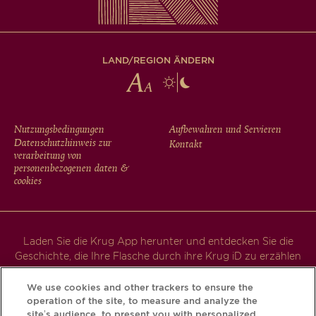
LAND/REGION ÄNDERN
FOOTER
Nutzungsbedingungen
Aufbewahren und Servieren
Datenschutzhinweis zur
Kontakt
MENU
verarbeitung von
personenbezogenen daten &
cookies
Laden Sie die Krug App herunter und entdecken Sie die
Geschichte, die Ihre Flasche durch ihre Krug iD zu erzählen
hat.
We use cookies and other trackers to ensure the
operation of the site, to measure and analyze the
site’s audience, to present you with personalized