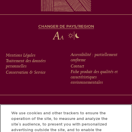
CHANGER DE PAYS/REGION
FOOTER
Accessibilité : partiellement
Mentions Légales
conforme
Traitement des données
MENU
personnelles
Contact
Fiche produit des qualités et
Conservation & Service
caractéristiques
environnementales
Téléchargez l’application Krug et découvrez l’histoire de
We use cookies and other trackers to ensure the
votre bouteille grâce au Krug iD.
operation of the site, to measure and analyze the
site’s audience, to present you with personalized
advertising outside the site, and to enable the