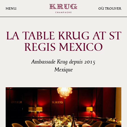
Aller
au
MENU
OÙ TROUVER
contenu
principal
LA TABLE KRUG AT ST
REGIS MEXICO
Ambassade Krug depuis 2015
Mexique