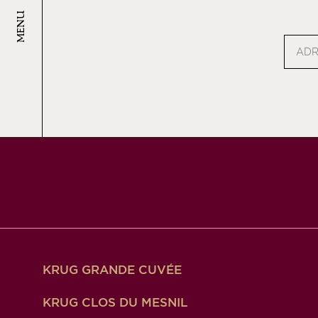
MENU
Adress
e-
mail
KRUG GRANDE CUVÉE
KRUG CLOS DU MESNIL