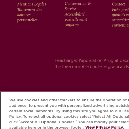
FOOTER
Conservation &
Mentions Légales
Contact
Service
Traitement des
Fiche prod
Accessibilité :
données
qualités e
MENU
partiellement
personnelles
caractéris
conforme
environne
Téléchargez l’application Krug et déc
l’histoire de votre bouteille grâce au K
We use cookies and other trackers to ensure the operation of t
L'ABUS D'ALCOOL ES
audience, to present you with personalized advertising outside
certain social networks. By using this site you agree to our us
Policy. To reject all optional cookies select “Reject All Optiona
click “Accept All Optional Cookies.” You can modify your selec
available here or in the browser footer.
View Privacy Policy.