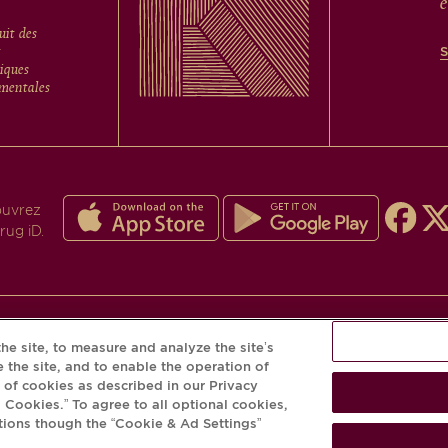
é
uit des
t
tiques
mentales
ouvrez
rug iD.
he site, to measure and analyze the site’s
T DANGEREUX POUR LA SANTÉ, À CONSOMM
 the site, and to enable the operation of
e of cookies as described in our Privacy
© Krug 2026
l Cookies.” To agree to all optional cookies,
tions though the “Cookie & Ad Settings”