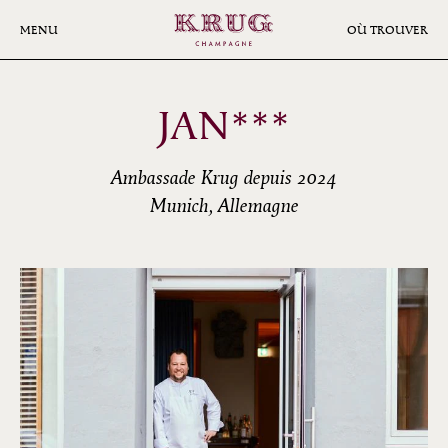
Aller
au
MENU
OÙ TROUVER
contenu
principal
JAN***
Ambassade Krug depuis 2024
Munich, Allemagne