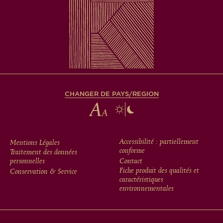
CHANGER DE PAYS/REGION
FOOTER
Accessibilité : partiellement
Mentions Légales
conforme
Traitement des données
MENU
personnelles
Contact
Fiche produit des qualités et
Conservation & Service
caractéristiques
environnementales