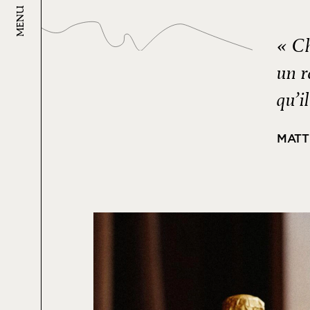
MENU
« Ch
un r
qu’i
MATT