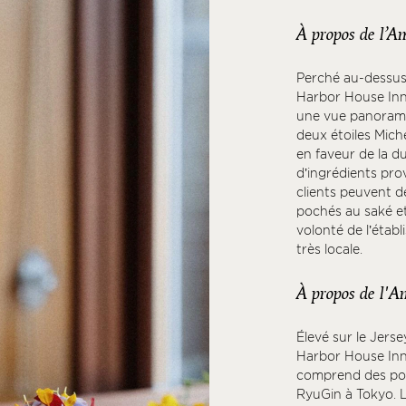
À propos de l’A
Perché au-dessus 
Harbor House Inn 
une vue panoramiq
deux étoiles Mich
en faveur de la du
d’ingrédients prov
clients peuvent d
pochés au saké et 
volonté de l’étab
très locale.
À propos de l'A
Élevé sur le Jer
Harbor House Inn 
comprend des pos
RyuGin à Tokyo. L