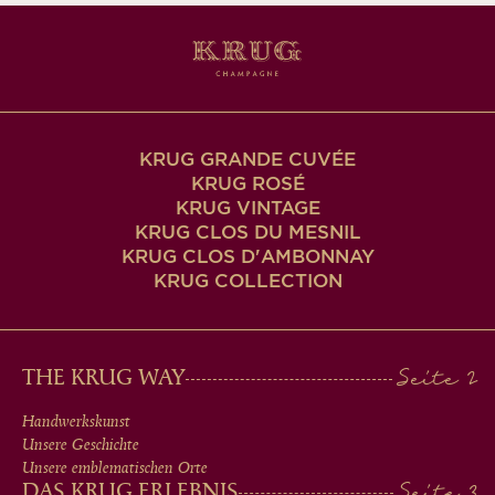
KRUG GRANDE CUVÉE
KRUG ROSÉ
KRUG VINTAGE
KRUG CLOS DU MESNIL
KRUG CLOS D'AMBONNAY
KRUG COLLECTION
MAIN
THE KRUG WAY
MEN
Handwerkskunst
Unsere Geschichte
IN
Unsere emblematischen Orte
DAS KRUG ERLEBNIS