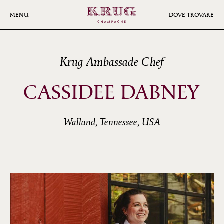
Skip
to
MENU
DOVE TROVARE
main
content
Krug Ambassade Chef
CASSIDEE DABNEY
Walland, Tennessee, USA