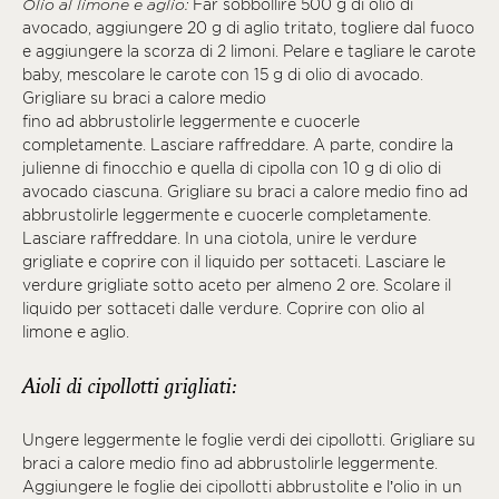
Olio al limone e aglio:
Far sobbollire 500 g di olio di
avocado, aggiungere 20 g di aglio tritato, togliere dal fuoco
e aggiungere la scorza di 2 limoni. Pelare e tagliare le carote
baby, mescolare le carote con 15 g di olio di avocado.
Grigliare su braci a calore medio
fino ad abbrustolirle leggermente e cuocerle
completamente. Lasciare raffreddare. A parte, condire la
julienne di finocchio e quella di cipolla con 10 g di olio di
avocado ciascuna. Grigliare su braci a calore medio fino ad
abbrustolirle leggermente e cuocerle completamente.
Lasciare raffreddare. In una ciotola, unire le verdure
grigliate e coprire con il liquido per sottaceti. Lasciare le
verdure grigliate sotto aceto per almeno 2 ore. Scolare il
liquido per sottaceti dalle verdure. Coprire con olio al
limone e aglio.
Aioli di cipollotti grigliati:
Ungere leggermente le foglie verdi dei cipollotti. Grigliare su
braci a calore medio fino ad abbrustolirle leggermente.
Aggiungere le foglie dei cipollotti abbrustolite e l’olio in un