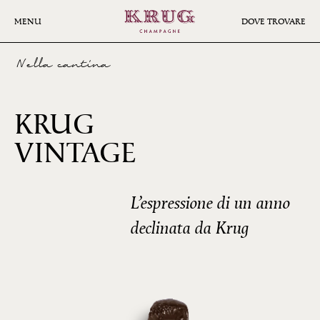
Skip
to
MENU
DOVE TROVARE
main
content
Nella cantina
KRUG
2002
VINTAGE
L’espressione di un anno
declinata da Krug