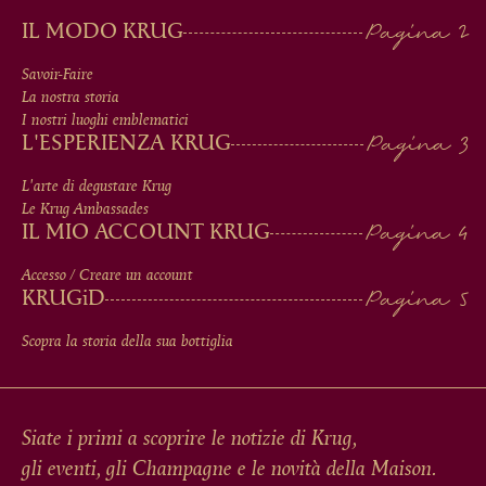
MAIN
IL MODO KRUG
MEN
Savoir-Faire
La nostra storia
IN
I nostri luoghi emblematici
L'ESPERIENZA KRUG
FOOTER
L'arte di degustare Krug
Le Krug Ambassades
IL MIO ACCOUNT KRUG
Accesso / Creare un account
KRUG
iD
Scopra la storia della sua bottiglia
Siate i primi a scoprire le notizie di Krug,
gli eventi, gli Champagne e le novità della Maison.