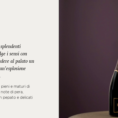
 splendenti
ge i sensi con
udere al palato un
 un'esplosione
.
 pieni e maturi di
note di pera,
an pepato e delicati