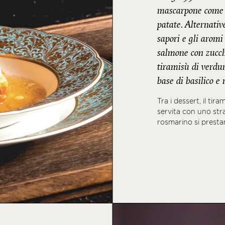
mascarpone come i 
patate. Alternativ
sapori e gli arom
salmone con zucchi
tiramisù di verdu
base di basilico e
Tra i dessert, il tir
servita con uno str
rosmarino si presta