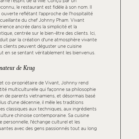
arne l’esprit de la ville. Conçu par un
econnu, le restaurant est fidèle à son nom. Il
 ouverte reflétant l’approche de l'hospitalité
ccueillante du chef Johnny Pham. Vivant
ience ancrée dans la simplicité et la
que, centrée sur le bien-être des clients. Ici,
raduit par la création d’une atmosphère vivante
s clients peuvent déguster une cuisine
ut en se sentant véritablement les bienvenus.
mateur de Krug
et co-propriétaire de Vivant, Johnny rend
ité multiculturelle qui façonne sa philosophie
yon de parents vietnamiens, et désormais basé
us d’une décennie, il mêle les traditions
ises classiques aux techniques, aux ingrédients
a culture chinoise contemporaine. Sa cuisine
re personnelle, l’échange culturel et les
antes avec des gens passionnés tout au long