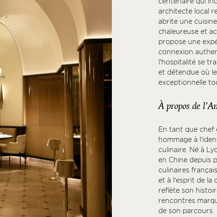
centenaire qui inc
architecte local r
abrite une cuisine
chaleureuse et a
propose une expér
connexion authenti
l’hospitalité se t
et détendue où le
exceptionnelle to
À propos de l'A
En tant que chef 
hommage à l’ident
culinaire. Né à L
en Chine depuis pl
culinaires frança
et à l’esprit de l
reflète son histoi
rencontres marqu
de son parcours.