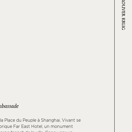
OÙ TROUVER KRUG
mbassade
la Place du Peuple à Shanghai, Vivant se
torique Far East Hotel, un monument