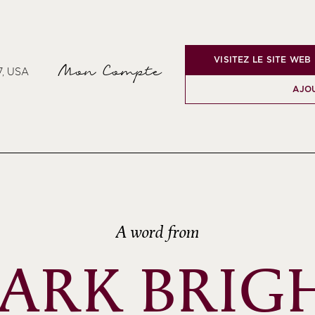
VISITEZ LE SITE WEB
Mon Compte
7, USA
AJOU
A word from
ARK BRIG