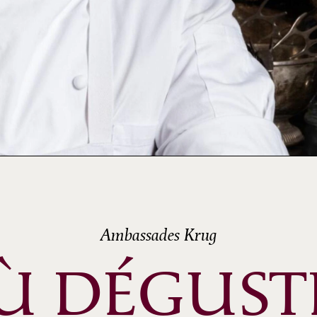
Ambassades Krug
Ù DÉGUST