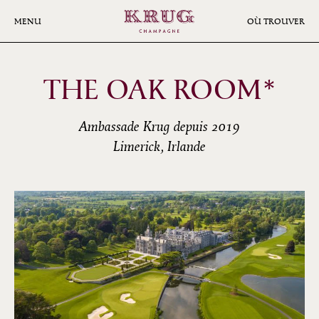
Aller
au
MENU
OÙ TROUVER
contenu
principal
THE OAK ROOM*
Ambassade Krug depuis 2019
Limerick, Irlande