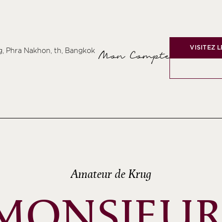
VISITEZ 
, Phra Nakhon, th, Bangkok
Mon Compte
Amateur de Krug
MONSIEUR