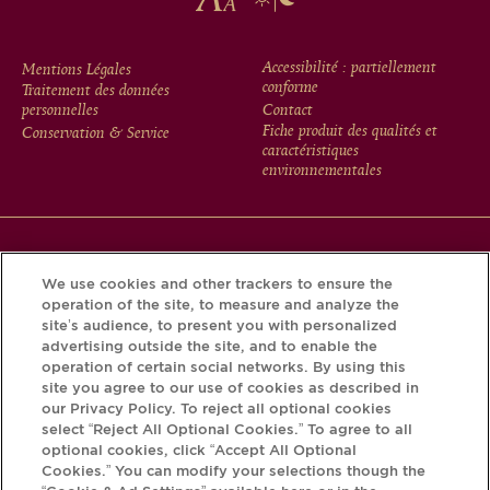
FOOTER
Accessibilité : partiellement
Mentions Légales
conforme
Traitement des données
MENU
personnelles
Contact
Fiche produit des qualités et
Conservation & Service
caractéristiques
environnementales
Téléchargez l’application Krug et découvrez l’histoire de
We use cookies and other trackers to ensure the
votre bouteille grâce au Krug iD.
operation of the site, to measure and analyze the
site’s audience, to present you with personalized
advertising outside the site, and to enable the
operation of certain social networks. By using this
site you agree to our use of cookies as described in
our Privacy Policy. To reject all optional cookies
select “Reject All Optional Cookies.” To agree to all
optional cookies, click “Accept All Optional
Cookies.” You can modify your selections though the