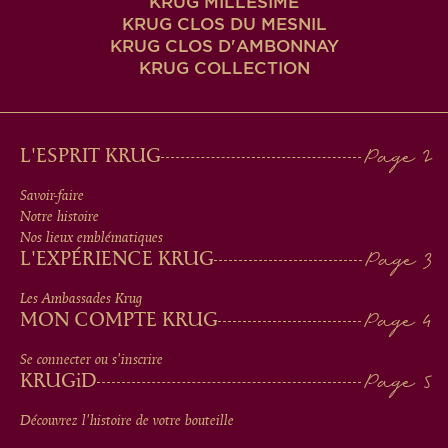
KRUG MILLÉSIME
KRUG CLOS DU MESNIL
KRUG CLOS D'AMBONNAY
KRUG COLLECTION
MAIN
L'ESPRIT KRUG
MEN
Savoir-faire
Notre histoire
IN
Nos lieux emblématiques
L'EXPÉRIENCE KRUG
FOOTER
Les Ambassades Krug
MON COMPTE KRUG
Se connecter ou s'inscrire
KRUG
iD
Découvrez l'histoire de votre bouteille